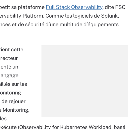
 petit sa plateforme
Full Stack Observability
, dite FSO
ability Platform. Comme les logiciels de Splunk,
ces et de sécurité d’une multitude d’équipements
ient cette
irecteur
senté un
 langage
llés sur les
onitoring
 de rejouer
e Monitoring,
des
 exécute (Observability for Kubernetes Workload, basé