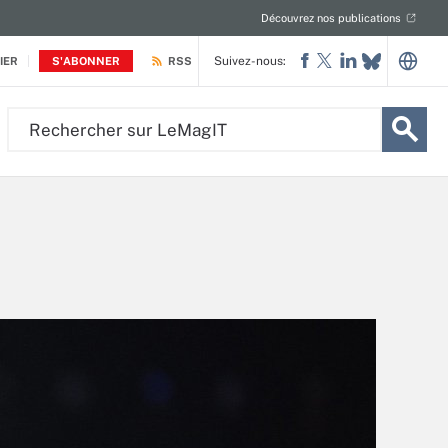
Découvrez nos publications
Suivez-nous:
IER
S'ABONNER
RSS
Rechercher
sur
LeMagIT