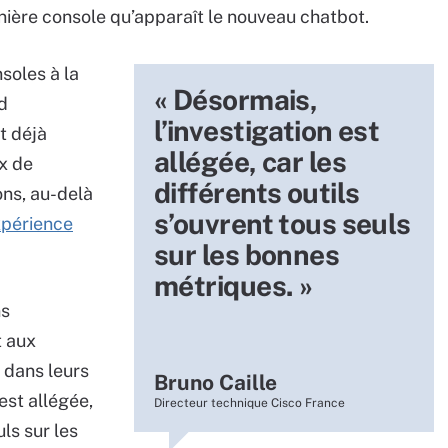
nière console qu’apparaît le nouveau chatbot.
soles à la
« Désormais,
d
l’investigation est
t déjà
allégée, car les
x de
différents outils
ons, au-delà
s’ouvrent tous seuls
xpérience
sur les bonnes
métriques. »
ns
t aux
 dans leurs
Bruno Caille
est allégée,
Directeur technique Cisco France
uls sur les