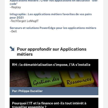
Applications métiers : Créer vos applications en déclaratif "low-
code"
–Replay
Infographie : Les applications métiers favorites de vos pairs
pour 2021
–TechTarget LeMagIT
Serveurs et solutions PowerEdge pour les applications métiers
–Dell
Pour approfondir sur Applications
métiers
RH : la dématérialisation s’impose, l’IA s’installe
Par:
Philippe Ducellier
Pourquoi l’IT et la finance ont-ils tout intérêt à
travailler ensemble ?