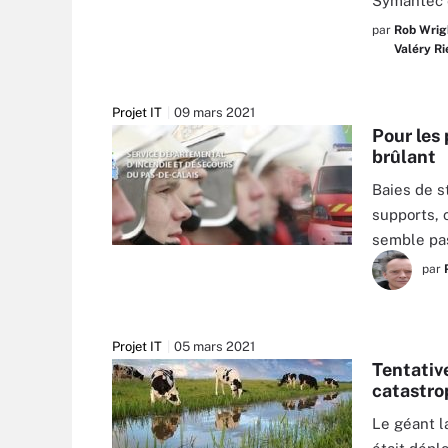
Symantec 
par
Rob Wrig
Valéry R
Projet IT
09 mars 2021
Pour les
brûlant
Baies de s
supports, 
semble pa
par
Projet IT
05 mars 2021
Tentativ
catastro
Le géant la