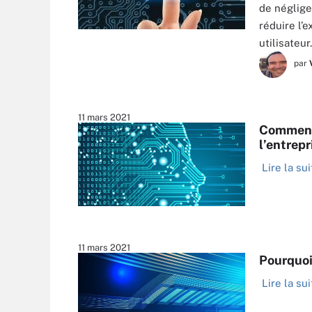
de négliger
réduire l’
RVLSOFT - FOTOLIA
utilisateur
par
11 mars 2021
Comment 
l’entrepr
Lire la sui
11 mars 2021
Pourquoi
Lire la sui