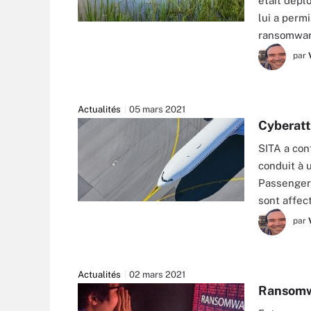
était dépl
lui a perm
OLHA ROHULYA - FOTOLIA
ransomwa
par
Actualités
05 mars 2021
Cyberatt
SITA a con
conduit à 
Passenger 
sont affec
CHALABALA - STOCK.ADOBE.COM
par
Actualités
02 mars 2021
Ransomwar