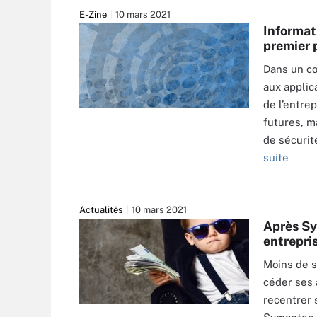
E-Zine
10 mars 2021
Informati
premier 
Dans un co
aux applic
de l’entre
futures, m
de sécurit
suite
Actualités
10 mars 2021
Après Sy
entrepri
Moins de s
céder ses 
recentrer 