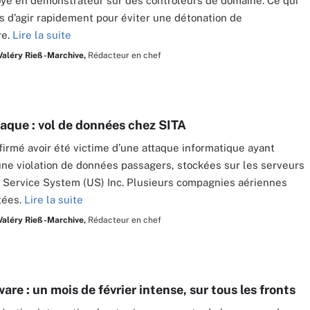
oyé en démonstrateur sur des contrôleurs de domaine. Ce qui
is d’agir rapidement pour éviter une détonation de
re.
Lire la suite
Valéry Rieß-Marchive,
Rédacteur en chef
aque : vol de données chez SITA
firmé avoir été victime d’une attaque informatique ayant
une violation de données passagers, stockées sur les serveurs
Service System (US) Inc. Plusieurs compagnies aériennes
tées.
Lire la suite
Valéry Rieß-Marchive,
Rédacteur en chef
e : un mois de février intense, sur tous les fronts