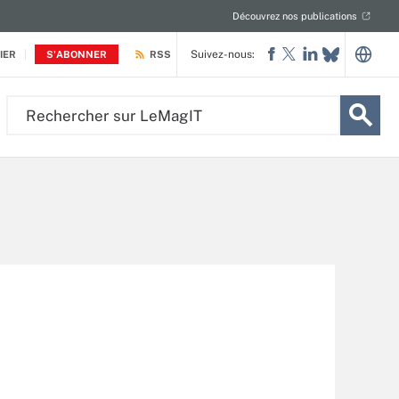
Découvrez nos publications
Suivez-nous:
IER
S'ABONNER
RSS
Rechercher
sur
LeMagIT