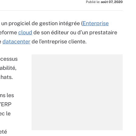
Publié le:
août 07, 2020
un progiciel de gestion intégrée (
Enterprise
ateforme
cloud
de son éditeur ou d’un prestataire
e
datacenter
de l’entreprise cliente.
ocessus
bilité,
chats.
ans les
l’ERP
c le
eté