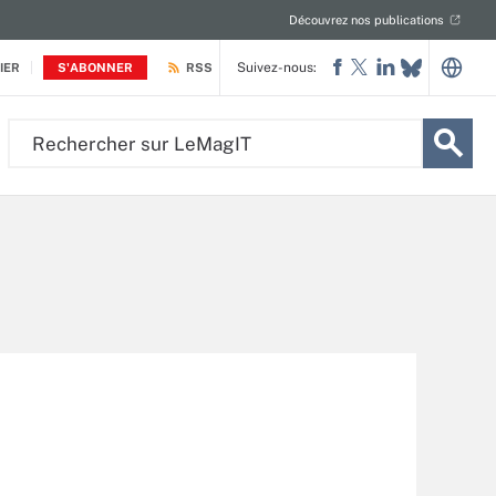
Découvrez nos publications
Suivez-nous:
IER
S'ABONNER
RSS
Rechercher
sur
LeMagIT