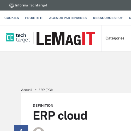
Informa TechTarget
COOKIES
PROJETS IT
AGENDA PARTENAIRES
RESSOURCES PDF
Catégories
Accueil
ERP (PGI)
DEFINITION
ERP cloud