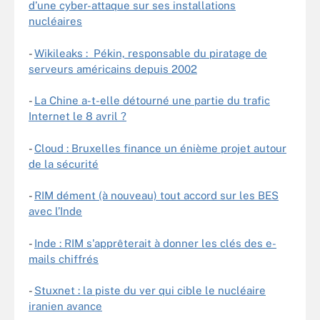
d’une cyber-attaque sur ses installations
nucléaires
-
Wikileaks : Pékin, responsable du piratage de
serveurs américains depuis 2002
-
La Chine a-t-elle détourné une partie du trafic
Internet le 8 avril ?
-
Cloud : Bruxelles finance un énième projet autour
de la sécurité
-
RIM dément (à nouveau) tout accord sur les BES
avec l’Inde
-
Inde : RIM s'apprêterait à donner les clés des e-
mails chiffrés
-
Stuxnet : la piste du ver qui cible le nucléaire
iranien avance