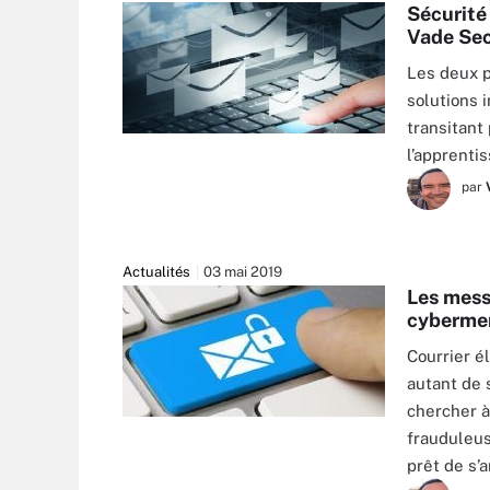
Sécurité 
Vade Se
Les deux p
solutions 
transitant 
BUCHACHON - STOCK.ADOBE.COM
l’apprenti
par
Actualités
03 mai 2019
Les mess
cyberme
Courrier é
autant de 
chercher à
MOMIUS - FOTOLIA
frauduleus
prêt de s’a