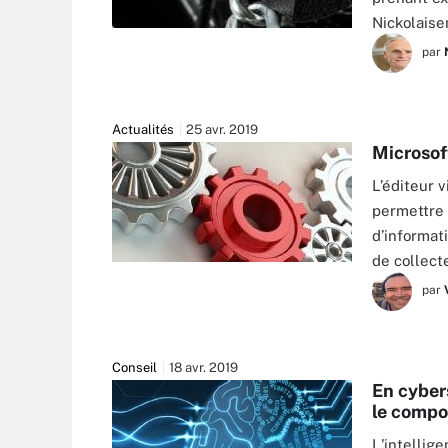
Nickolaise
ST22 - FOTOLIA
par
Actualités
25 avr. 2019
Microsof
L’éditeur 
permettre 
d’informat
de collect
DREAMING ANDY - FOTOLIA
par
Conseil
18 avr. 2019
En cybers
le comp
L'intellige