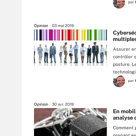
par
Opinion
03 mai 2019
Cybersécu
multiple
Assurer en
contrôler 
posture. Le
RAWPIXEL.COM - FOTOLIA
technolog
par
Opinion
30 avr. 2019
En mobili
analyse 
Comment gé
prenant e