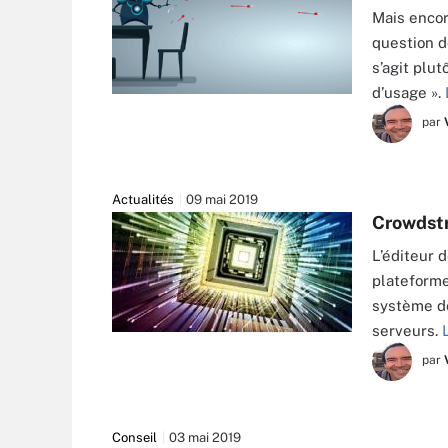
Mais encore
question d
s’agit plu
d’usage ».
par
Actualités
09 mai 2019
Crowdstr
L’éditeur 
plateforme
système de
serveurs.
AGSANDREW - STOCK.ADOBE.COM
par
Conseil
03 mai 2019