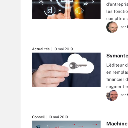
d'entrepri
les foncti
complète d
RA2 STUDIO - FOTOLIA
par
Actualités
10 mai 2019
Symantec
L’éditeur 
en remplac
financier 
segment e
JAKUB JIRSÃ¡K - STOCK.ADOBE.COM
par
Conseil
10 mai 2019
Machine 