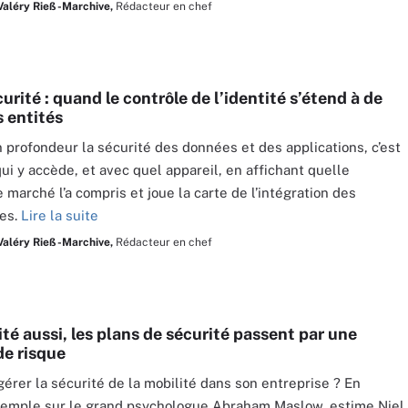
Valéry Rieß-Marchive,
Rédacteur en chef
rité : quand le contrôle de l’identité s’étend à de
s entités
 profondeur la sécurité des données et des applications, c’est
qui y accède, et avec quel appareil, en affichant quelle
 marché l’a compris et joue la carte de l’intégration des
ies.
Lire la suite
Valéry Rieß-Marchive,
Rédacteur en chef
té aussi, les plans de sécurité passent par une
de risque
rer la sécurité de la mobilité dans son entreprise ? En
xemple sur le grand psychologue Abraham Maslow, estime Niel