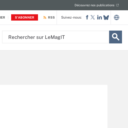
Découvrez nos publications
Suivez-nous:
IER
S'ABONNER
RSS
Rechercher
sur
LeMagIT