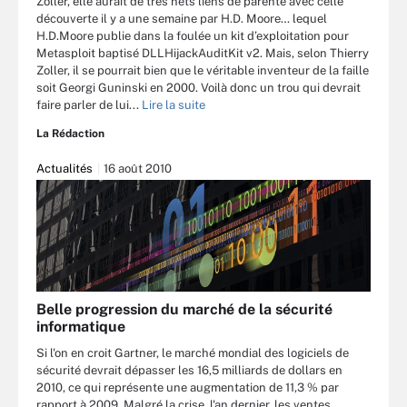
Zoller, elle aurait de très nets liens de parenté avec celle
découverte il y a une semaine par H.D. Moore… lequel
H.D.Moore publie dans la foulée un kit d’exploitation pour
Metasploit baptisé DLLHijackAuditKit v2. Mais, selon Thierry
Zoller, il se pourrait bien que le véritable inventeur de la faille
soit Georgi Guninski en 2000. Voilà donc un trou qui devrait
faire parler de lui...
Lire la suite
La Rédaction
Actualités
16 août 2010
Belle progression du marché de la sécurité
informatique
Si l'on en croit Gartner, le marché mondial des logiciels de
sécurité devrait dépasser les 16,5 milliards de dollars en
2010, ce qui représente une augmentation de 11,3 % par
rapport à 2009. Malgré la crise, l'an dernier, les ventes