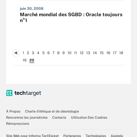
juin 30, 2008
Marché mondial des SGBD : Oracle toujours
n°1
1
2
3
4
5
6
7
8
9
10
11
12
13
14
15
16
17
18
19
20
À Propos
Charte d’éthique et de déontologie
Rencontrez les journalistes
Contacts
Utilisation Des Cookies
Réimpressions
Site Web pour Informa TechTarget
Partenaires
Technologies
Agenda