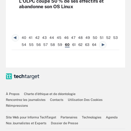
L'OLPC coupe 50 % de ses effectifs et
abandonne son OS Linux
40
41
42
43
44
45
46
47
48
49
50
51
52
53
54
55
56
57
58
59
60
61
62
63
64
À Propos
Charte d’éthique et de déontologie
Rencontrez les journalistes
Contacts
Utilisation Des Cookies
Réimpressions
Site Web pour Informa TechTarget
Partenaires
Technologies
Agenda
Nos Journalistes et Experts
Dossier de Presse