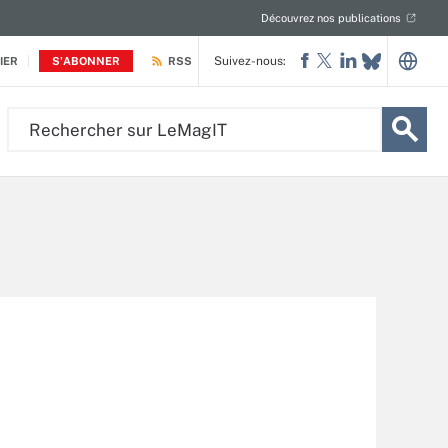
Découvrez nos publications
Suivez-nous:
IER
S'ABONNER
RSS
Rechercher
sur
LeMagIT