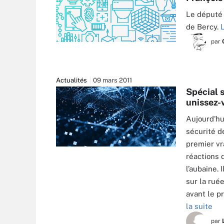
Le député 
de Bercy.
L
par
Actualités
09 mars 2011
Spécial s
unissez-v
Aujourd'hu
sécurité d
premier vr
réactions d
l’aubaine.
sur la rué
avant le p
la suite
par