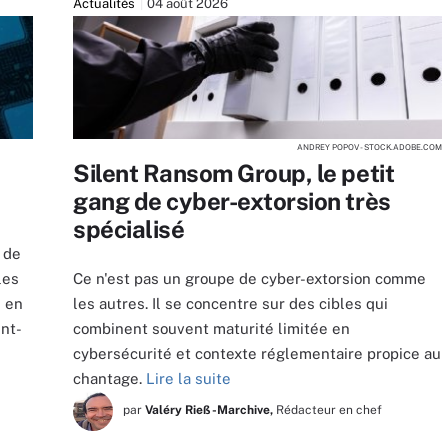
Actualités
04 août 2026
ANDREY POPOV - STOCK.ADOBE.COM
Silent Ransom Group, le petit
gang de cyber-extorsion très
spécialisé
 de
les
Ce n'est pas un groupe de cyber-extorsion comme
s en
les autres. Il se concentre sur des cibles qui
ent-
combinent souvent maturité limitée en
cybersécurité et contexte réglementaire propice au
chantage.
Lire la suite
par
Valéry Rieß-Marchive,
Rédacteur en chef