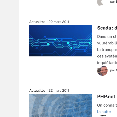
par
Actualités
22 mars 2011
Scada : d
Dans un cl
vulnérabil
la transpar
ces systèm
inquiétant
par
Actualités
22 mars 2011
PHP.net 
On connait 
la suite