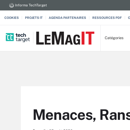
Informa TechTarget
COOKIES
PROJETS IT
AGENDA PARTENAIRES
RESSOURCES PDF
Catégories
Menaces, Ran