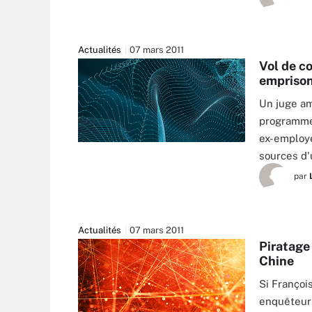
Actualités
07 mars 2011
Vol de c
empriso
Un juge am
programme
ex-employe
sources d
par
Actualités
07 mars 2011
Piratage 
Chine
Si Françoi
enquêteurs