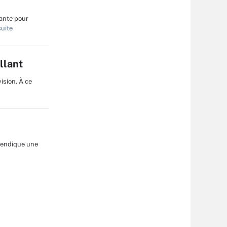
tante pour
suite
llant
ision. À ce
evendique une