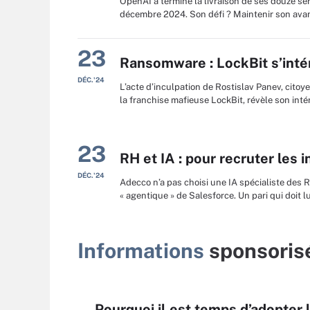
OpenAI a terminé la livraison de ses douze sér
décembre 2024. Son défi ? Maintenir son avanc
23
Ransomware : LockBit s’int
DÉC.'24
L’acte d’inculpation de Rostislav Panev, citoy
la franchise mafieuse LockBit, révèle son intér
23
RH et IA : pour recruter les
DÉC.'24
Adecco n’a pas choisi une IA spécialiste des R
« agentique » de Salesforce. Un pari qui doit l
Informations
sponsoris
Pourquoi il est temps d’adopter 