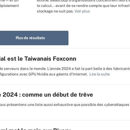
nte — et un
estimé. Beaucoup d’organisations concentrent leurs e
déploiement
le calcul… avant de se rendre compte que leur infras
stockage ne suit pas.
Voir plus
Plus de résultats
al est le Taiwanais Foxconn
de serveurs dans le monde. L’année 2024 a fait la part belle à des fabrican
figurations avec GPU Nvidia aux géants d’Internet.
Lire la suite
 2024 : comme un début de trêve
us présentons une liste aussi exhaustive que possible des cyberattaques