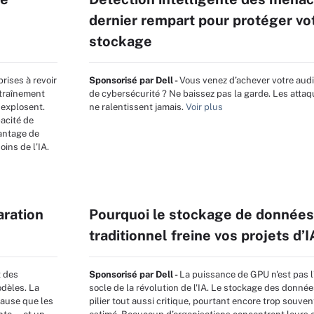
dernier rempart pour protéger vo
stockage
prises à revoir
Sponsorisé par Dell -
Vous venez d’achever votre audit
ntraînement
de cybersécurité ? Ne baissez pas la garde. Les attaq
 explosent.
ne ralentissent jamais.
Voir plus
acité de
vantage de
ins de l’IA.
aration
Pourquoi le stockage de donnée
traditionnel freine vos projets d’I
t des
Sponsorisé par Dell -
La puissance de GPU n'est pas 
odèles. La
socle de la révolution de l'IA. Le stockage des donnée
cause que les
pilier tout aussi critique, pourtant encore trop souve