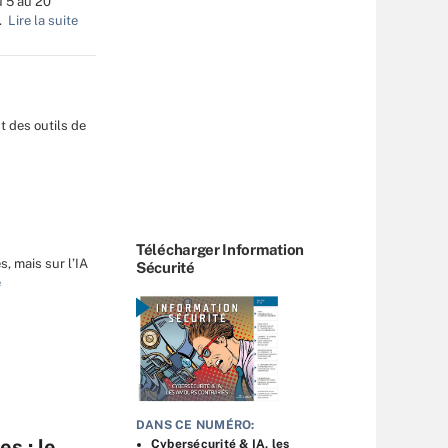
u 5 au 20
.
Lire la suite
t des outils de
Télécharger Information
, mais sur l’IA
Sécurité
e
DANS CE NUMÉRO:
s : le
Cybersécurité & IA, les