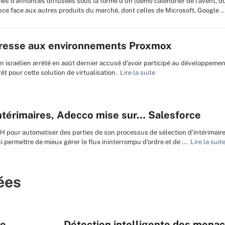
ies d’annonces diffusées sous la forme d’un (demi) calendrier de l’avent, d
e face aux autres produits du marché, dont celles de Microsoft, Google ..
éresse aux environnements Proxmox
en israélien arrêté en août dernier accusé d’avoir participé au développemen
êt pour cette solution de virtualisation.
Lire la suite
 intérimaires, Adecco mise sur… Salesforce
H pour automatiser des parties de son processus de sélection d’intérimaires
ui permettre de mieux gérer le flux ininterrompu d’ordre et de ...
Lire la suit
ées
le
Détection intelligente des menace