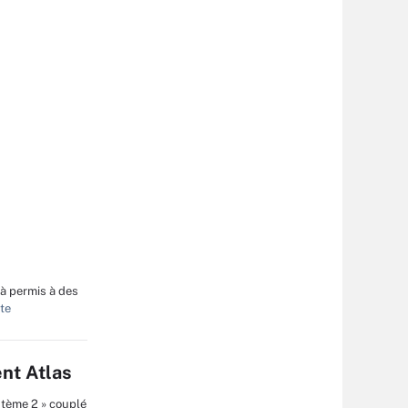
jà permis à des
ite
ent Atlas
stème 2 » couplé