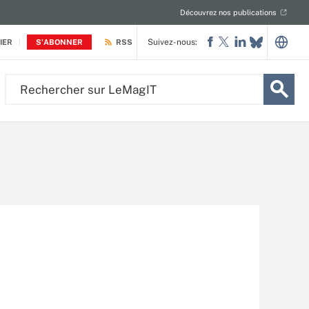
Découvrez nos publications
Suivez-nous:
IER
S'ABONNER
RSS
Rechercher
sur
LeMagIT