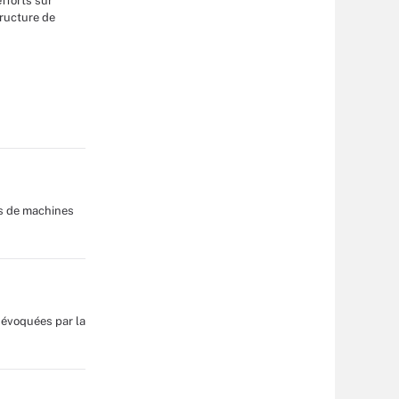
fforts sur
tructure de
ts de machines
 évoquées par la