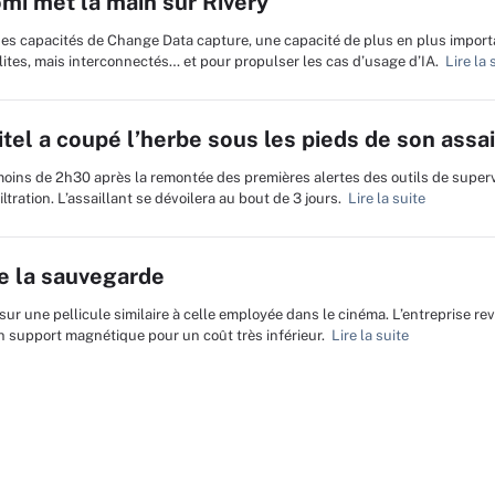
mi met la main sur Rivery
ses capacités de Change Data capture, une capacité de plus en plus impor
lites, mais interconnectés… et pour propulser les cas d’usage d’IA.
Lire la 
el a coupé l’herbe sous les pieds de son assai
 moins de 2h30 après la remontée des premières alertes des outils de superv
tration. L’assaillant se dévoilera au bout de 3 jours.
Lire la suite
de la sauvegarde
sur une pellicule similaire à celle employée dans le cinéma. L’entreprise r
n support magnétique pour un coût très inférieur.
Lire la suite