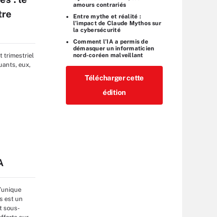
amours contrariés
tre
Entre mythe et réalité :
l’impact de Claude Mythos sur
la cybersécurité
Comment l’IA a permis de
démasquer un informaticien
nord-coréen malveillant
 trimestriel
uants, eux,
Télécharger cette
édition
s
A
l’unique
s est un
nt sous-