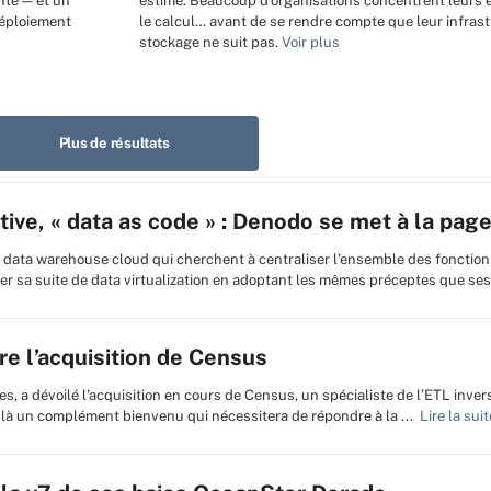
nte — et un
estimé. Beaucoup d’organisations concentrent leurs e
déploiement
le calcul… avant de se rendre compte que leur infras
stockage ne suit pas.
Voir plus
Plus de résultats
ive, « data as code » : Denodo se met à la pag
 data warehouse cloud qui cherchent à centraliser l’ensemble des fonction
 sa suite de data virtualization en adoptant les mêmes préceptes que ses 
re l’acquisition de Census
es, a dévoilé l’acquisition en cours de Census, un spécialiste de l’ETL invers
là un complément bienvenu qui nécessitera de répondre à la ...
Lire la suit