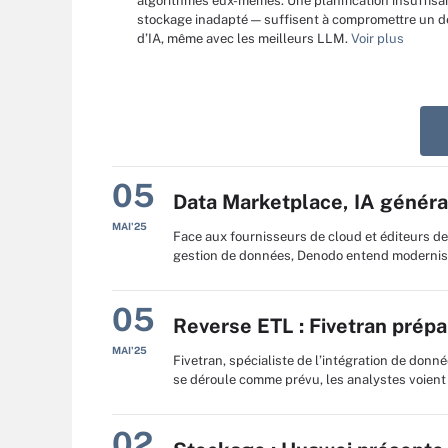
algorithmes eux-mêmes. Une planification insuffisa
stockage inadapté — suffisent à compromettre un 
d’IA, même avec les meilleurs LLM.
Voir plus
05
Data Marketplace, IA générat
MAI'25
Face aux fournisseurs de cloud et éditeurs de
gestion de données, Denodo entend moderniser
05
Reverse ETL : Fivetran prépa
MAI'25
Fivetran, spécialiste de l’intégration de donné
se déroule comme prévu, les analystes voient 
02