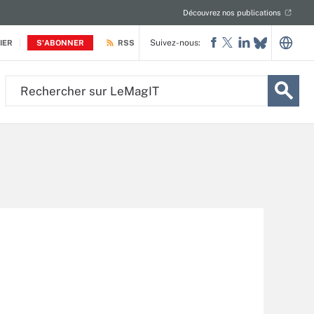
Découvrez nos publications
Suivez-nous:
IER
S'ABONNER
RSS
Rechercher
sur
LeMagIT