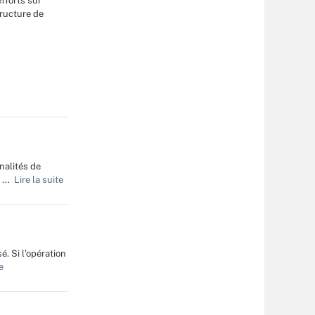
fforts sur
tructure de
e
nalités de
...
Lire la suite
é. Si l’opération
e