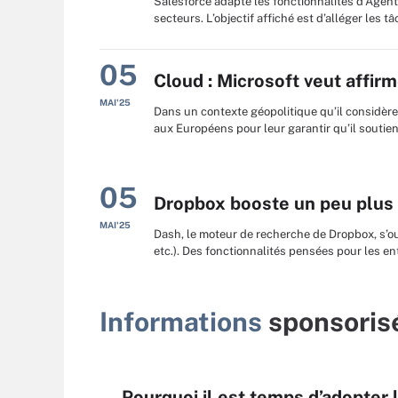
Salesforce adapte les fonctionnalités d’Agentf
secteurs. L’objectif affiché est d’alléger les 
05
Cloud : Microsoft veut affi
MAI'25
Dans un contexte géopolitique qu’il considère 
aux Européens pour leur garantir qu’il soutie
05
Dropbox booste un peu plus 
MAI'25
Dash, le moteur de recherche de Dropbox, s’ou
etc.). Des fonctionnalités pensées pour les ent
Informations
sponsoris
Pourquoi il est temps d’adopter 