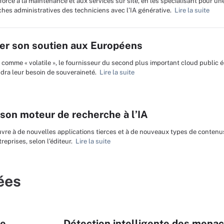
orce à la maintenance et aux services sur site, en les spécialisant pour un
tâches administratives des techniciens avec l’IA générative.
Lire la suite
rmer son soutien aux Européens
comme « volatile », le fournisseur du second plus important cloud public éc
ndra leur besoin de souveraineté.
Lire la suite
son moteur de recherche à l’IA
vre à de nouvelles applications tierces et à de nouveaux types de contenus
reprises, selon l’éditeur.
Lire la suite
ées
le
Détection intelligente des menace