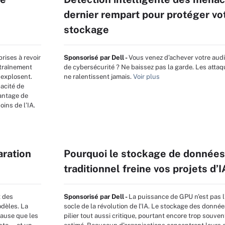
dernier rempart pour protéger vo
stockage
prises à revoir
Sponsorisé par Dell -
Vous venez d’achever votre audit
ntraînement
de cybersécurité ? Ne baissez pas la garde. Les attaq
 explosent.
ne ralentissent jamais.
Voir plus
acité de
vantage de
ins de l’IA.
aration
Pourquoi le stockage de donnée
traditionnel freine vos projets d’I
t des
Sponsorisé par Dell -
La puissance de GPU n'est pas 
odèles. La
socle de la révolution de l'IA. Le stockage des donnée
cause que les
pilier tout aussi critique, pourtant encore trop souve