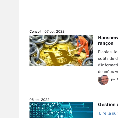
Conseil
07 oct. 2022
Ransomwa
rançon
Fiables, l
outils de 
d’informati
NUTHAWUT - STOCK.ADOBE.COM
données v
par
06 oct. 2022
Gestion d
Lire la sui