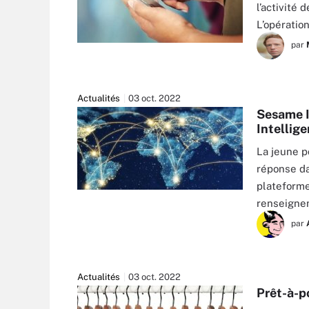
l’activité 
L’opération
par
GETTY IMAGES
Actualités
03 oct. 2022
Sesame I
Intellig
La jeune p
réponse da
plateforme
GETTY IMAGES
renseignem
par
Actualités
03 oct. 2022
Prêt-à-p