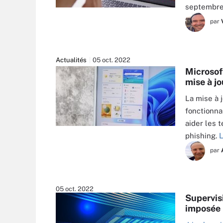
septembre
RYANKING999 - STOCK.ADOBE.COM
par
Actualités
05 oct. 2022
Microsoft
mise à j
La mise à 
fonctionna
aider les t
SAI - STOCK.ADOBE.COM
phishing.
L
par
05 oct. 2022
Supervisi
imposée