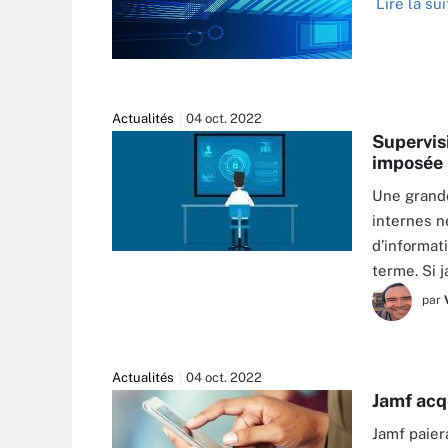
Lire la sui
Actualités
04 oct. 2022
Supervisi
imposée
Une grande
internes n
d’informat
APINAN - FOTOLIA
terme. Si 
par
Actualités
04 oct. 2022
Jamf acq
Jamf paier