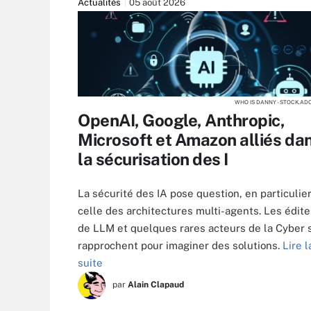
Actualités
05 août 2026
WHO IS DANNY - STOCK.AD
OpenAI, Google, Anthropic,
Microsoft et Amazon alliés da
la sécurisation des I
La sécurité des IA pose question, en particulie
celle des architectures multi-agents. Les édit
de LLM et quelques rares acteurs de la Cyber 
rapprochent pour imaginer des solutions.
Lire l
suite
par
Alain Clapaud