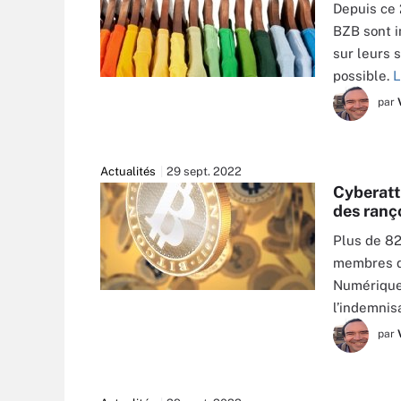
Depuis ce 
BZB sont i
sur leurs 
possible.
L
STUDIO LIGHT & SHADE - STOCK.ADO
par
Actualités
29 sept. 2022
Cyberatt
des ranç
Plus de 82
membres du
Numérique 
GETTY IMAGES
l’indemnis
par