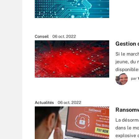
Conseil
06 oct. 2022
Gestion d
Si le marc
jeune, du 
disponible
par
ALSWART - STOCK.ADOBE.COM
Actualités
06 oct. 2022
Ransomwa
La désorma
dans le mo
explosive 