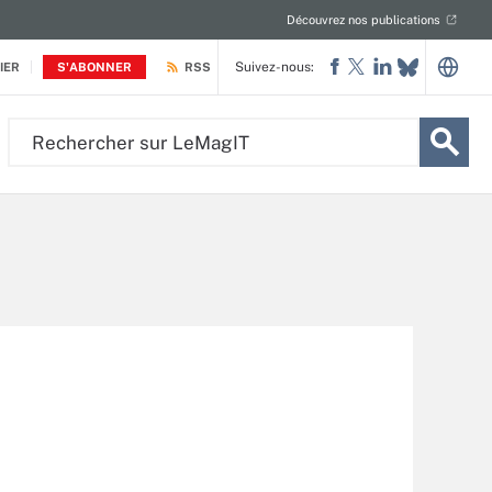
Découvrez nos publications
Suivez-nous:
IER
S'ABONNER
RSS
Rechercher
sur
LeMagIT