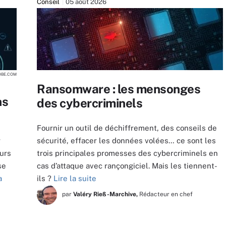
Conseil
05 août 2026
OBE.COM
Ransomware : les mensonges
ns
des cybercriminels
Fournir un outil de déchiffrement, des conseils de
r
sécurité, effacer les données volées… ce sont les
eurs
trois principales promesses des cybercriminels en
se
cas d’attaque avec rançongiciel. Mais les tiennent-
a
ils ?
Lire la suite
par
Valéry Rieß-Marchive,
Rédacteur en chef