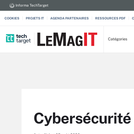
Informa TechTarget
COOKIES
PROJETS IT
AGENDA PARTENAIRES
RESSOURCES PDF
Catégories
Cybersécurité