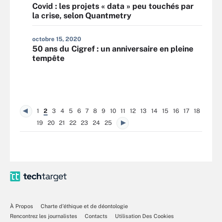
Covid : les projets « data » peu touchés par
la crise, selon Quantmetry
octobre 15, 2020
50 ans du Cigref : un anniversaire en pleine
tempête
1
2
3
4
5
6
7
8
9
10
11
12
13
14
15
16
17
18
19
20
21
22
23
24
25
À Propos
Charte d’éthique et de déontologie
Rencontrez les journalistes
Contacts
Utilisation Des Cookies