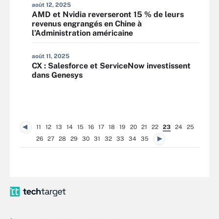
août 12, 2025
AMD et Nvidia reverseront 15 % de leurs
revenus engrangés en Chine à
l’Administration américaine
août 11, 2025
CX : Salesforce et ServiceNow investissent
dans Genesys
11
12
13
14
15
16
17
18
19
20
21
22
23
24
25
26
27
28
29
30
31
32
33
34
35