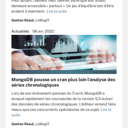
Pour autant, l’éditeur veut faire en sorte que son SGBD
demeure accessible « partout ». Un jeu d’équilibre loin d’être
évident à maintenir.
Lire la suite
Gaétan Raoul,
LeMagIT
Actualités
06 avr. 2022
WARAKORN - FOTOLIA
MongoDB pousse un cran plus loin l’analyse des
séries chronologiques
Lors de son événement parisien du 5 avril, MongoDB a
évoqué rapidement les nouveautés de la version 5.3 autour
des données de séries chronologiques. L’éditeur entend faire
mieux que ses concurrents spécialistes de ce sujet.
Lire la
suite
Gaétan Raoul,
LeMagIT