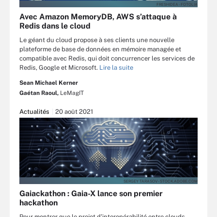
FRESHIDEA - FOTOLIA
Avec Amazon MemoryDB, AWS s’attaque à
Redis dans le cloud
Le géant du cloud propose à ses clients une nouvelle
plateforme de base de données en mémoire managée et
compatible avec Redis, qui doit concurrencer les services de
Redis, Google et Microsoft.
Lire la suite
Sean Michael Kerner
Gaétan Raoul,
LeMagIT
Actualités
20 août 2021
SERGEY TARASOV - STOCK.ADOBE.COM
Gaiackathon : Gaia-X lance son premier
hackathon
Pour montrer que le projet d’interopérabilité entre clouds