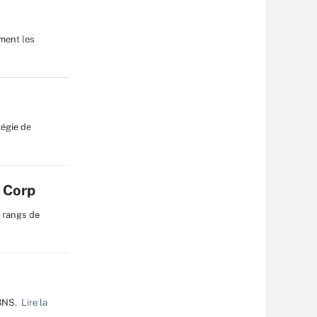
mment les
tégie de
l Corp
es rangs de
3NS.
Lire la