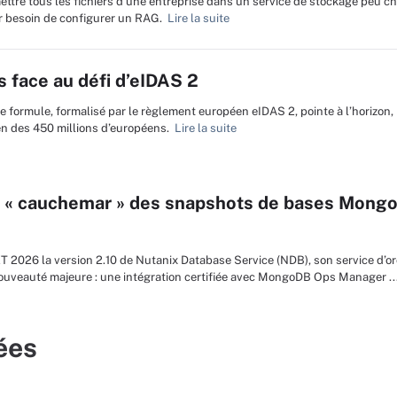
ttre tous les fichiers d’une entreprise dans un service de stockage peu che
oir besoin de configurer un RAG.
Lire la suite
 face au défi d’eIDAS 2
e formule, formalisé par le règlement européen eIDAS 2, pointe à l’horizon
ien des 450 millions d’européens.
Lire la suite
au « cauchemar » des snapshots de bases Mong
T 2026 la version 2.10 de Nutanix Database Service (NDB), son service d’o
ouveauté majeure : une intégration certifiée avec MongoDB Ops Manager ..
ées