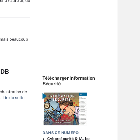
r d’Azure et, de
, mais beaucoup
oDB
Télécharger Information
Sécurité
rchestration de
.
Lire la suite
DANS CE NUMÉRO:
Cybersécurité & IA, les