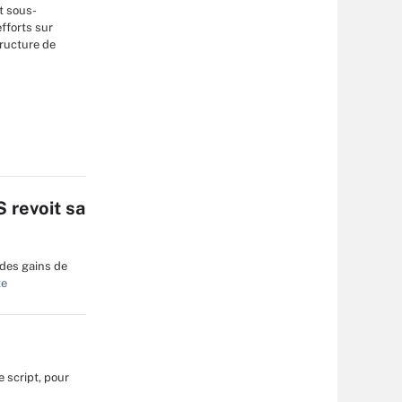
nt sous-
fforts sur
tructure de
 revoit sa
 des gains de
te
 script, pour