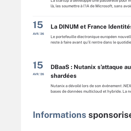
La startup a développé une passerelle pour me
là, les soumettre à l’IA de Microsoft, sans av
15
La DINUM et France Identités
AVR.'26
Le portefeuille électronique européen nouvell
reste à faire avant qu’il rentre dans le quotid
15
DBaaS : Nutanix s’attaque 
AVR.'26
shardées
Nutanix a dévoilé lors de son événement .NEX
bases de données multicloud et hybride. La n
Informations
sponsoris