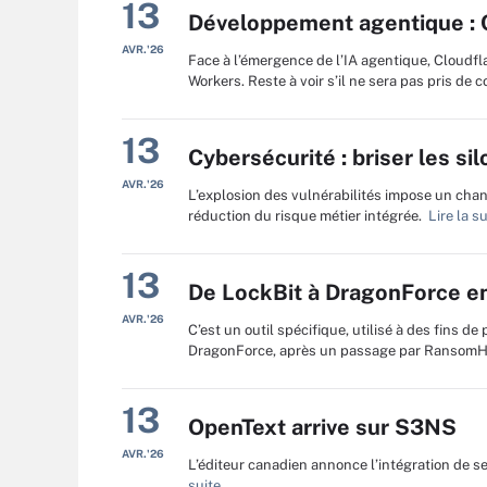
13
Développement agentique : C
AVR.'26
Face à l’émergence de l’IA agentique, Cloudfl
Workers. Reste à voir s’il ne sera pas pris de 
13
Cybersécurité : briser les si
AVR.'26
L’explosion des vulnérabilités impose un cha
réduction du risque métier intégrée.
Lire la su
13
De LockBit à DragonForce en
AVR.'26
C’est un outil spécifique, utilisé à des fins de 
DragonForce, après un passage par RansomHu
13
OpenText arrive sur S3NS
AVR.'26
L’éditeur canadien annonce l’intégration de s
suite