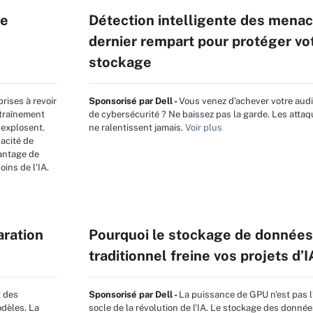
le
Détection intelligente des menace
dernier rempart pour protéger vo
stockage
prises à revoir
Sponsorisé par Dell -
Vous venez d’achever votre audit
ntraînement
de cybersécurité ? Ne baissez pas la garde. Les attaq
 explosent.
ne ralentissent jamais.
Voir plus
acité de
vantage de
ins de l’IA.
aration
Pourquoi le stockage de donnée
traditionnel freine vos projets d’I
t des
Sponsorisé par Dell -
La puissance de GPU n'est pas 
odèles. La
socle de la révolution de l'IA. Le stockage des donnée