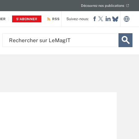
Découvrez nos publications
Suivez-nous:
IER
S'ABONNER
RSS
Rechercher
sur
LeMagIT