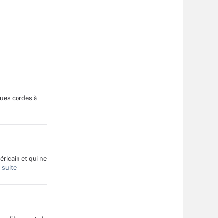
ques cordes à
ricain et qui ne
 suite