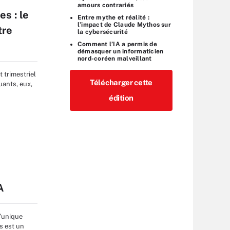
amours contrariés
s : le
Entre mythe et réalité :
l’impact de Claude Mythos sur
tre
la cybersécurité
Comment l’IA a permis de
démasquer un informaticien
nord-coréen malveillant
 trimestriel
Télécharger cette
uants, eux,
édition
s
A
l’unique
s est un