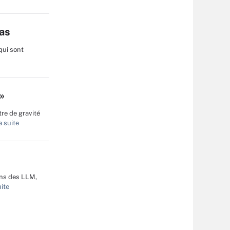
as
 qui sont
»
tre de gravité
a suite
ions des LLM,
uite