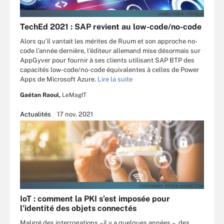
JAMES THEW - FOTOLIA
TechEd 2021 : SAP revient au low-code/no-code
Alors qu’il vantait les mérites de Ruum et son approche no-
code l’année dernière, l’éditeur allemand mise désormais sur
AppGyver pour fournir à ses clients utilisant SAP BTP des
capacités low-code/no-code équivalentes à celles de Power
Apps de Microsoft Azure.
Lire la suite
Gaétan Raoul,
LeMagIT
Actualités
17 nov. 2021
CHAIYAWAT - STOCK.ADOBE.COM
IoT : comment la PKI s’est imposée pour
l’identité des objets connectés
Malgré des interrogations – il y a quelques années –, des