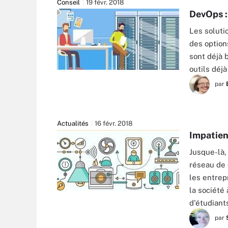
Conseil
19 févr. 2018
DevOps : 
Les soluti
des option
sont déjà b
outils déjà
par
Actualités
16 févr. 2018
Impatient
Jusque-là,
réseau de 
les entrep
la société 
d'étudiant
par