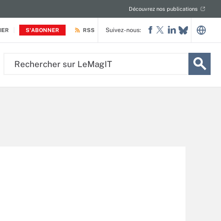
Découvrez nos publications
Suivez-nous:
IER
S'ABONNER
RSS
Rechercher
sur
LeMagIT