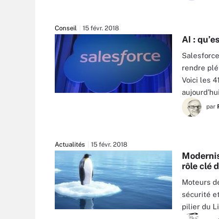
Conseil
15 févr. 2018
AI : qu’e
Salesforce 
rendre plét
Voici les 
aujourd’hu
par
Actualités
15 févr. 2018
Modernisa
rôle clé 
Moteurs de
sécurité e
pilier du L
ADIMAS - FOTOLIA