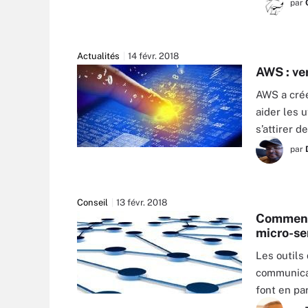
par
Actualités
14 févr. 2018
AWS : ve
AWS a cré
aider les 
s’attirer 
par
SERGEY NIVENS - FOTOLIA
Conseil
13 févr. 2018
Comment 
micro-se
Les outils
communicat
font en par
OLEKSANDR - FOTOLIA