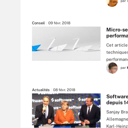
par
Conseil
09 févr. 2018
Micro-se
perform
Cet articl
techniques
performan
ARTUR MARCINIEC - FOTOLIA
par
Actualités
08 févr. 2018
Software
depuis 1
Sanjay Bra
Allemagne 
Karl-Heinz