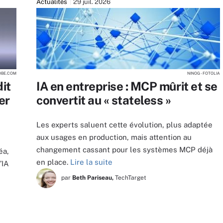
Actualités
29 juil. 2026
OBE.COM
NINOG - FOTOLIA
it
IA en entreprise : MCP mûrit et se
er
convertit au « stateless »
Les experts saluent cette évolution, plus adaptée
aux usages en production, mais attention au
changement cassant pour les systèmes MCP déjà
éa,
en place.
Lire la suite
’IA
par
Beth Pariseau,
TechTarget