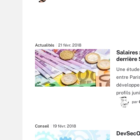
Actualités
21 févr. 2018
Salaires 
derrière
Une étude 
entre Pari
développeu
EYETRONIC - FOTOLIA
profils jun
par
Conseil
19 févr. 2018
DevSecOp