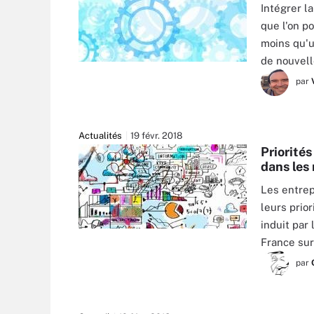
Intégrer l
que l'on po
moins qu'u
de nouvell
par
Actualités
19 févr. 2018
Priorités
dans les
Les entrep
leurs prio
induit par
SERGEY NIVENS - FOTOLIA
France sur
par