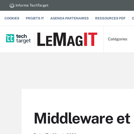
Informa TechTarget
COOKIES
PROJETS IT
AGENDA PARTENAIRES
RESSOURCES PDF
Catégories
Middleware et