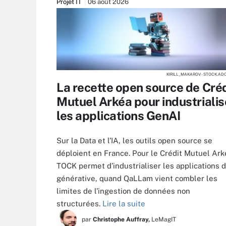
Projet IT
06 août 2026
KIRILL_MAKAROV - STOCK.AD
La recette open source de Créd
Mutuel Arkéa pour industrialis
les applications GenAI
Sur la Data et l’IA, les outils open source se
déploient en France. Pour le Crédit Mutuel Ark
TOCK permet d’industrialiser les applications d
générative, quand QaLLam vient combler les
limites de l’ingestion de données non
structurées.
Lire la suite
par
Christophe Auffray,
LeMagIT