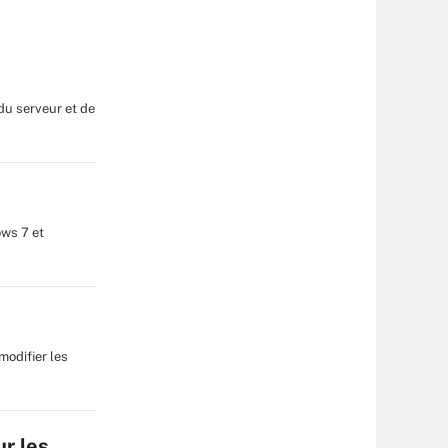
du serveur et de
ows 7 et
modifier les
r les