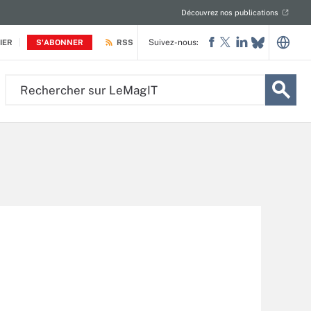
Découvrez nos publications
Suivez-nous:
IER
S'ABONNER
RSS
Rechercher
sur
LeMagIT