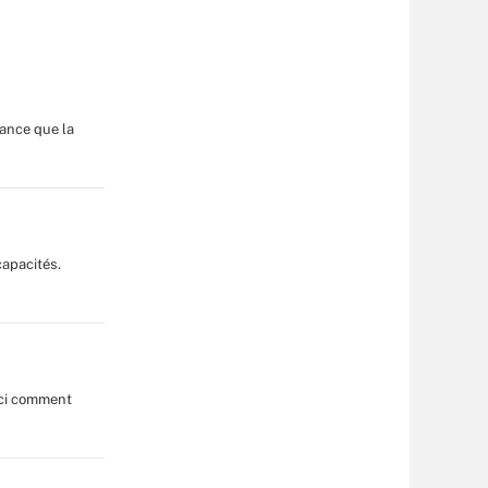
sance que la
capacités.
ici comment