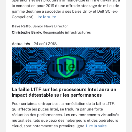
opérations et des produits a annoncé que la firme travaillait à
la conception pour 2019 d'une offre de stockage de milieu de
gamme destinée à succéder à ses baies Unity et Dell SC (ex-
Compellent).
Lire la suite
Dave Raffo,
Senior News Director
Christophe Bardy,
Responsable infrastructures
Actualités
24 août 2018
La faille L1TF sur les processeurs Intel aura un
impact détestable sur les performances
Pour certaines entreprises, la remédiation de la faille L1TF,
qui affecte les puces Intel, se traduira par une forte
réduction des performances. Les environnements virtualisés
mutualisés, tels que ceux des hébergeurs et des opérateurs
cloud, sont notamment en première ligne.
Lire la suite