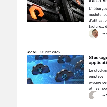
« as-a-Se
L’hébergeu
modèle loc
d’utilisat
facture… 
par
Conseil
06 janv. 2025
Stockage
applicat
Le stockag
emplacemen
évoque ses
KTSDESIGN - FOTOLIA
utiliser p
par