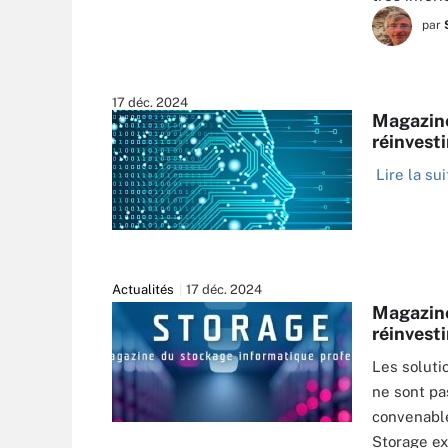
par
17 déc. 2024
Magazine
réinvesti
Lire la sui
Actualités
17 déc. 2024
Magazine
réinvesti
Les soluti
ne sont pa
convenabl
YEEKAZAR - ADOBESTOCK
Storage ex