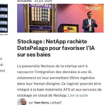
Actualités
22 juil. 2026
DOBE.COM
Stockage : NetApp rachète
DataPelago pour favoriser l’IA
sur ses baies
nt
té.
La passerelle Nucleus de la startup sert à
eut
raccourcir l’intégration des données à une IA,
notamment en leur permettant d’être ingérées
dans leur format d’origine. Ce logiciel pourrait être
intégré à la baie matérielle AFX et aux services de
stockage en cloud de NetApp.
Lire la suite
par
Yann Serra,
LeMagIT