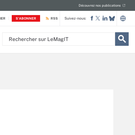
Découvrez nos publications
Suivez-nous:
IER
S'ABONNER
RSS
Rechercher
sur
LeMagIT