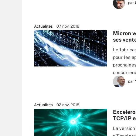
par
Actualités
07 nov. 2018
Micron ve
ses vent
Le fabrica
pour les a
prochaines
KIT WAI CHAN - FOTOLIA
concurrenc
par
Actualités
02 nov. 2018
Excelero
TCP/IP 
La version
d'Excelero