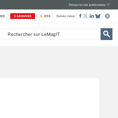
Découvrez nos publications
Suivez-nous:
IER
S'ABONNER
RSS
Rechercher
sur
LeMagIT