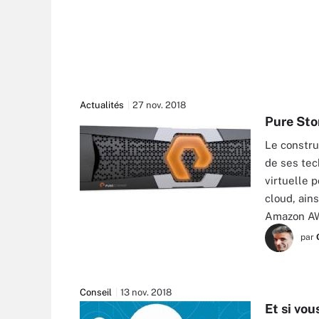
Actualités
27 nov. 2018
Pure Sto
Le construc
de ses tec
virtuelle 
cloud, ain
Amazon A
par
Conseil
13 nov. 2018
Et si vou