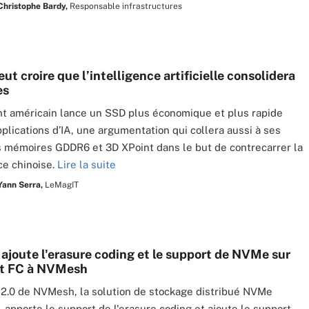
Christophe Bardy,
Responsable infrastructures
ut croire que l’intelligence artificielle consolidera
es
nt américain lance un SSD plus économique et plus rapide
pplications d’IA, une argumentation qui collera aussi à ses
 mémoires GDDR6 et 3D XPoint dans le but de contrecarrer la
e chinoise.
Lire la suite
Yann Serra,
LeMagIT
 ajoute l'erasure coding et le support de NVMe sur
et FC à NVMesh
 2.0 de NVMesh, la solution de stockage distribué NVMe
, apporte le support de l'erasure coding et ajoute le support