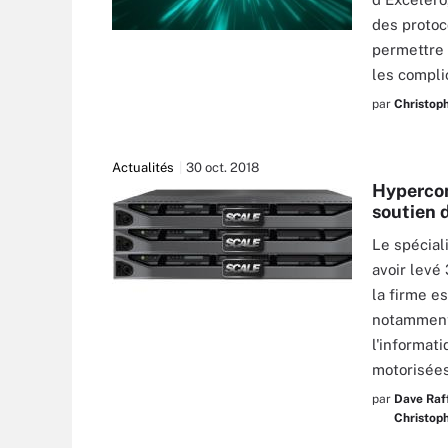
des protoc
TURBOMOTION046 - STOCK.ADOBE.COM
permettre 
les compli
par
Christoph
Actualités
30 oct. 2018
Hypercon
soutien 
Le spécial
avoir levé
la firme e
notamment 
l'informat
motorisées
par
Dave Raf
Christoph