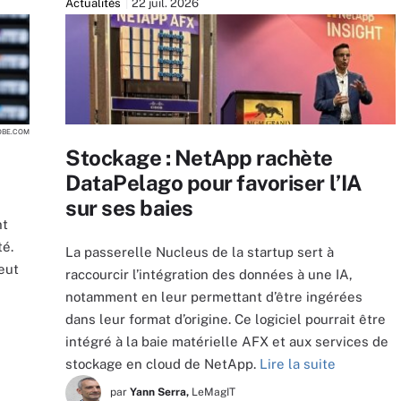
Actualités
22 juil. 2026
DOBE.COM
Stockage : NetApp rachète
DataPelago pour favoriser l’IA
sur ses baies
nt
té.
La passerelle Nucleus de la startup sert à
eut
raccourcir l’intégration des données à une IA,
notamment en leur permettant d’être ingérées
dans leur format d’origine. Ce logiciel pourrait être
intégré à la baie matérielle AFX et aux services de
stockage en cloud de NetApp.
Lire la suite
par
Yann Serra,
LeMagIT