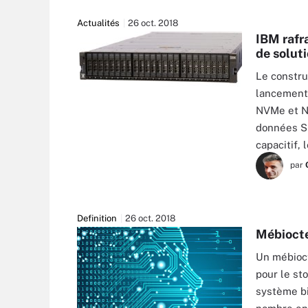
Actualités
26 oct. 2018
IBM rafra
de solut
Le constru
lancement 
NVMe et NV
données Sp
capacitif, 
par
Definition
26 oct. 2018
Mébiocte
Un mébioct
pour le st
système bi