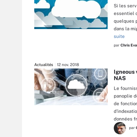
Si les ser
essentiel d
quelques p
dans la mi
suite
par
Chris Ev
Actualités
12 nov. 2018
Igneous v
NAS
Le fournis
panoplie d
de fonctio
BILLIONPHOTOS.COM - STOCK.ADOBE.
d'indexati
données f
par