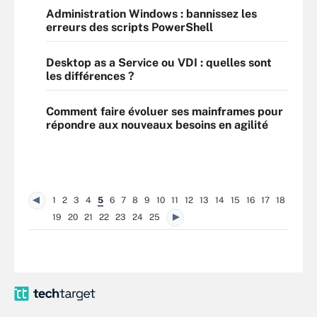
Administration Windows : bannissez les
erreurs des scripts PowerShell
Desktop as a Service ou VDI : quelles sont
les différences ?
Comment faire évoluer ses mainframes pour
répondre aux nouveaux besoins en agilité
1
2
3
4
5
6
7
8
9
10
11
12
13
14
15
16
17
18
19
20
21
22
23
24
25