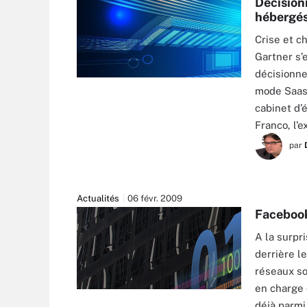
Décision
hébergés
Crise et c
Gartner s’
décisionne
mode Saas 
cabinet d’
Franco, l’
par
Actualités
06 févr. 2009
Facebook
A la surpri
derrière l
réseaux so
en charge 
déjà parmi