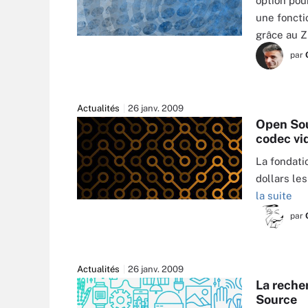
option pou
une fonctio
grâce au 
par
Actualités
26 janv. 2009
Open Sou
codec vi
La fondati
dollars le
la suite
par
Actualités
26 janv. 2009
La reche
Source