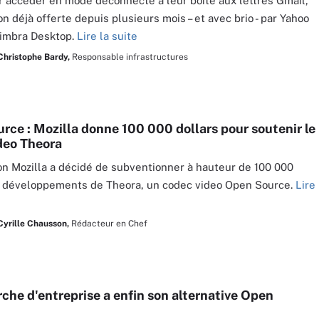
r accéder en mode déconnecté à leur boîte aux lettres Gmail,
n déjà offerte depuis plusieurs mois – et avec brio - par Yahoo
Zimbra Desktop.
Lire la suite
Christophe Bardy,
Responsable infrastructures
rce : Mozilla donne 100 000 dollars pour soutenir le
deo Theora
on Mozilla a décidé de subventionner à hauteur de 100 000
s développements de Theora, un codec video Open Source.
Lire
Cyrille Chausson,
Rédacteur en Chef
rche d'entreprise a enfin son alternative Open