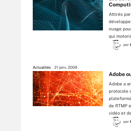
Computi
Attirés par
développeu
nuage pour
qui motori
par
Actualités
21 janv. 2009
Adobe ou
Adobe a an
protocole 
plateforme
de RTMP es
vidéo et d
par