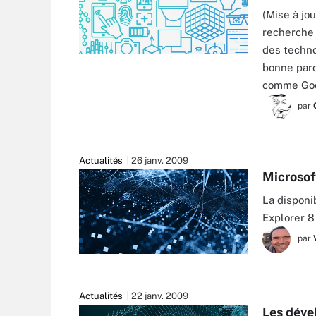
(Mise à jo
recherche 
des techno
bonne paro
comme Goo
par
Actualités
26 janv. 2009
Microsoft
La disponi
Explorer 8
par
Actualités
22 janv. 2009
Les déve