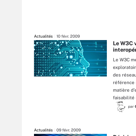
Actualités
10 févr. 2009
Le W3C v
interopé
Le W3C met
exploratoi
des réseau
référence 
matière d'
faisabili
par
Actualités
09 févr. 2009