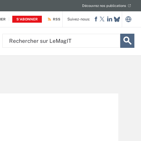
Découvrez nos publications
Suivez-nous:
IER
S'ABONNER
RSS
Rechercher
sur
LeMagIT