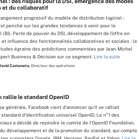
nel : des risques pour la DSI, émergence des modes
 et du collaboratif
hangement progressif du modèle de distribution logiciel :
est penché sur les grandes tendances à venir pour le
l (BI). Perte de pouvoir du DSI, développement de l’offre en
et influence des fonctionnalités collaboratives et sociales : le
études égraine des prédictions commentées par Jean-Michel
expert Business & Décision sur ce segment.
Lire la suite
David Castaneira,
Directeur des opérations
 rallie le standard OpenID
se générale, Facebook vient d'annoncer qu'il se ralliait
e standard d'identification universel OpenID. Le n°1 des
ciaux a décidé de rejoindre le comité de l'OpenID Foundation,
du développement et de la promotion du standard, qui compte
 ses supporters Google, IBM, Verisign, PayPal et Yahoo.
Lire la