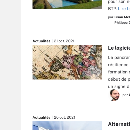
pour son n
BTP.
Lire l
par
Brian Mc
Philippe 
Actualités
21 oct. 2021
Le logici
Le panoram
résilience
formation 
début de p
FPDRESS - FOTOLIA
un signe d’
par
Actualités
20 oct. 2021
Alternati