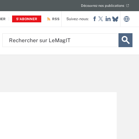
Découvrez nos publications
Suivez-nous:
IER
S'ABONNER
RSS
Rechercher
sur
LeMagIT