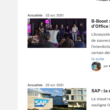
Actualités
22 oct. 2021
B-Boost :
d’Office
L’écosystè
de souvera
l’interdic
certain dé
la suite
par
Actualités
22 oct. 2021
SAP : la 
Le cloud r
souligne l