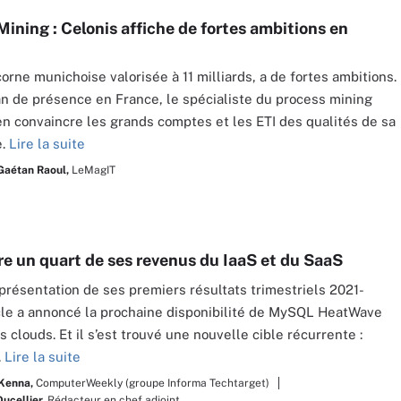
Mining : Celonis affiche de fortes ambitions en
corne munichoise valorisée à 11 milliards, a de fortes ambitions.
n de présence en France, le spécialiste du process mining
n convaincre les grands comptes et les ETI des qualités de sa
e.
Lire la suite
Gaétan Raoul,
LeMagIT
ire un quart de ses revenus du IaaS et du SaaS
 présentation de ses premiers résultats trimestriels 2021-
le a annoncé la prochaine disponibilité de MySQL HeatWave
s clouds. Et il s’est trouvé une nouvelle cible récurrente :
.
Lire la suite
Kenna,
ComputerWeekly (groupe Informa Techtarget)
Ducellier,
Rédacteur en chef adjoint