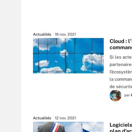
Actualités
16 nov. 2021
Cloud : l
comman
Si les acte
partenaire
l’écosystè
CARLOSCASTILLA - FOTOLIA
la command
de sécuri
par
Actualités
12 nov. 2021
Logiciels
plan d’a