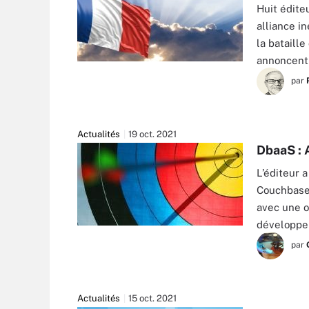
Huit édite
alliance in
la bataille
annoncent 
VIPERAGP - STOCK.ADOBE.COM
par
Actualités
19 oct. 2021
DbaaS : 
L’éditeur 
Couchbase 
avec une o
développeu
KLEMSY - FOTOLIA
par
Actualités
15 oct. 2021