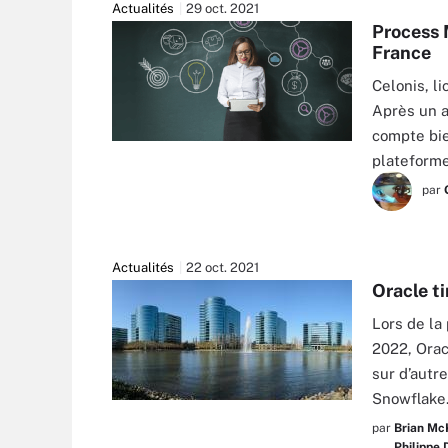
Actualités
29 oct. 2021
Process 
France
Celonis, li
Après un a
compte bie
plateform
par
Actualités
22 oct. 2021
Oracle t
Lors de la
2022, Orac
sur d’autre
Snowflake
KING OF HEARTS/WIKIMEDIA COMMONS
par
Brian Mc
Philippe 