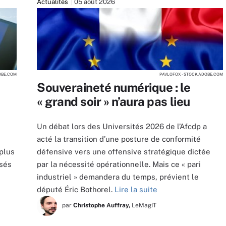
Actualités
05 août 2026
OBE.COM
PAVLOFOX - STOCK.ADOBE.COM
Souveraineté numérique : le
« grand soir » n’aura pas lieu
Un débat lors des Universités 2026 de l’Afcdp a
acté la transition d’une posture de conformité
 plus
défensive vers une offensive stratégique dictée
isés
par la nécessité opérationnelle. Mais ce « pari
industriel » demandera du temps, prévient le
député Éric Bothorel.
Lire la suite
par
Christophe Auffray,
LeMagIT