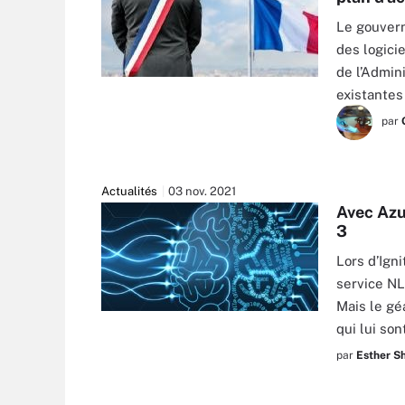
Le gouvern
des logici
de l’Admini
SHOCKY - FOTOLIA
existantes
par
Actualités
03 nov. 2021
Avec Azu
3
Lors d’Ign
service NL
Mais le gé
LAURENT - STOCK.ADOBE.COM
qui lui son
par
Esther Sh