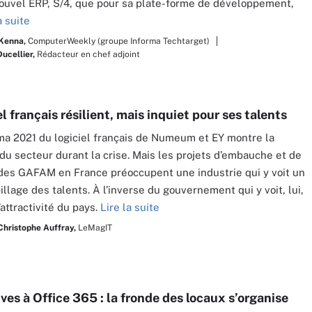
ouvel ERP, S/4, que pour sa plate-forme de développement,
a suite
Kenna,
ComputerWeekly (groupe Informa Techtarget)
Ducellier,
Rédacteur en chef adjoint
el français résilient, mais inquiet pour ses talents
a 2021 du logiciel français de Numeum et EY montre la
 du secteur durant la crise. Mais les projets d’embauche et de
des GAFAM en France préoccupent une industrie qui y voit un
illage des talents. À l’inverse du gouvernement qui y voit, lui,
attractivité du pays.
Lire la suite
Christophe Auffray,
LeMagIT
ves à Office 365 : la fronde des locaux s’organise