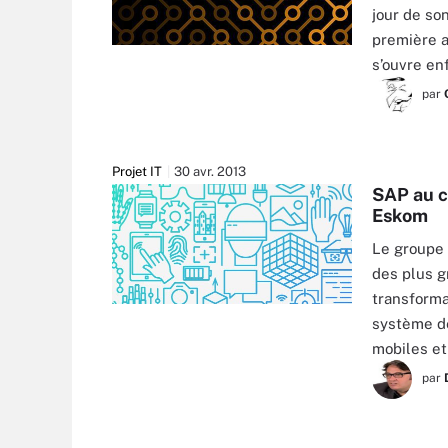
jour de so
première 
s’ouvre en
par
Projet IT
30 avr. 2013
SAP au c
Eskom
Le groupe 
des plus g
transforma
système de
mobiles et
par