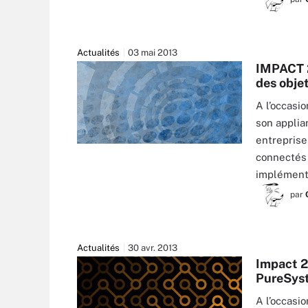
Actualités
03 mai 2013
IMPACT 2
des objet
A l’occasi
son applia
entreprise
connectés 
implément
par
Actualités
30 avr. 2013
Impact 2
PureSys
A l’occasi