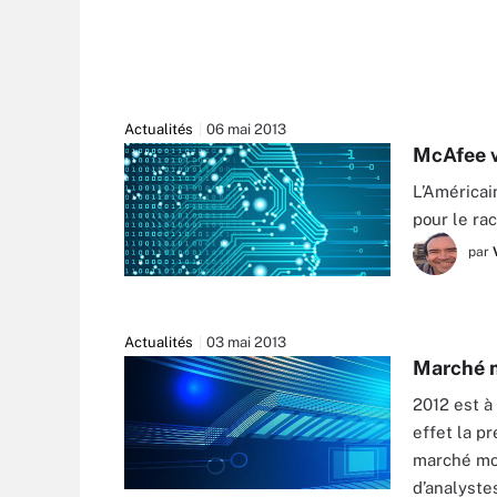
Actualités
06 mai 2013
McAfee v
L’Américai
pour le ra
par
Actualités
03 mai 2013
Marché m
2012 est à
effet la p
marché mo
d’analyste