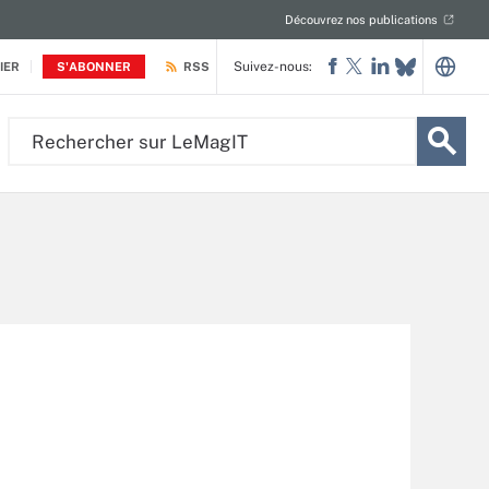
Découvrez nos publications
Suivez-nous:
IER
S'ABONNER
RSS
Rechercher
sur
LeMagIT