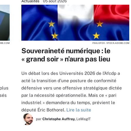
Actualités
05 août 2026
OBE.COM
PAVLOFOX - STOCK.ADOBE.COM
Souveraineté numérique : le
« grand soir » n’aura pas lieu
Un débat lors des Universités 2026 de l’Afcdp a
acté la transition d’une posture de conformité
 plus
défensive vers une offensive stratégique dictée
isés
par la nécessité opérationnelle. Mais ce « pari
industriel » demandera du temps, prévient le
député Éric Bothorel.
Lire la suite
par
Christophe Auffray,
LeMagIT