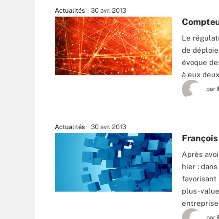
Actualités
30 avr. 2013
Compteur
Le régulat
de déploie
évoque des
à eux deux
par
Actualités
30 avr. 2013
François
Après avoi
hier : dan
favorisant 
plus-value
entreprise
par