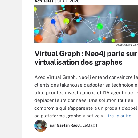
Actualités
31 juil. 2026
VEGE - STOCK.AD
Virtual Graph : Neo4j parie sur
virtualisation des graphes
Avec Virtual Graph, Neo4j entend convaincre l
clients des lakehouse d’adopter sa technologie 
utile pour les investigations et l’IA agentique –
déplacer leurs données. Une solution tout en
compromis qui s’apparente à un produit d’appel
sa plateforme graphe « native ».
Lire la suite
par
Gaétan Raoul,
LeMagIT