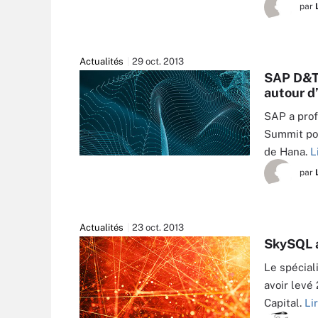
par
Actualités
29 oct. 2013
SAP D&T 
autour d
SAP a prof
Summit pou
de Hana.
L
par
Actualités
23 oct. 2013
SkySQL a
Le spécial
avoir levé 
Capital.
Li