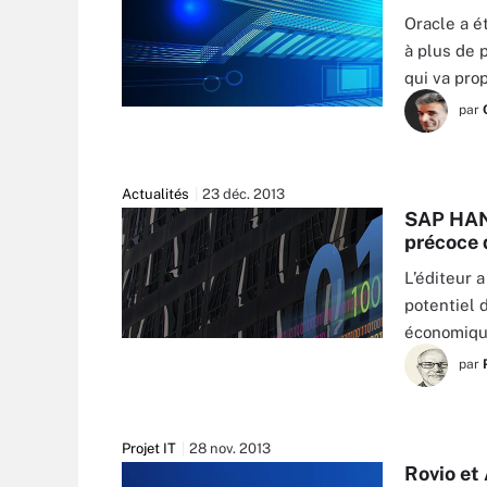
Oracle a é
à plus de 
qui va pro
par
Actualités
23 déc. 2013
SAP HANA
précoce 
L’éditeur 
potentiel 
économiqu
par
Projet IT
28 nov. 2013
Rovio et