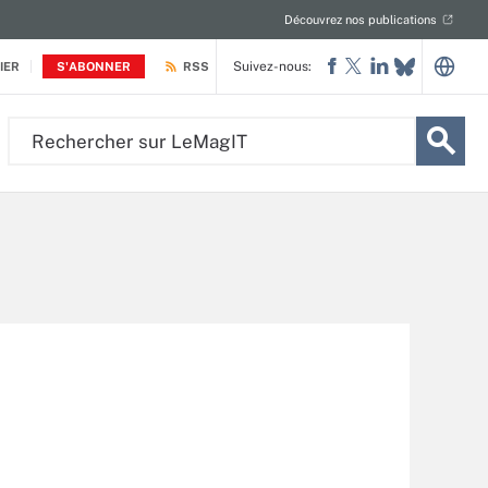
Découvrez nos publications
Suivez-nous:
IER
S'ABONNER
RSS
Rechercher
sur
LeMagIT