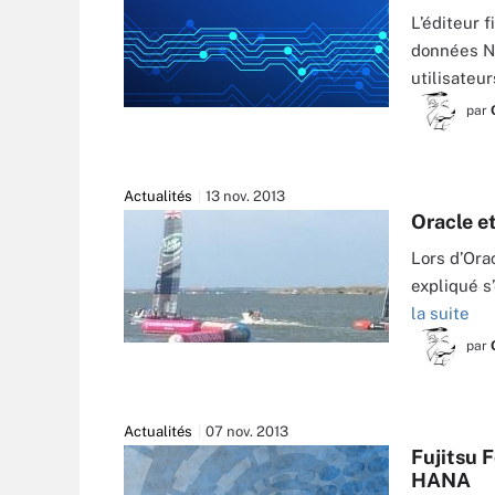
L’éditeur f
données No
utilisateur
par
Actualités
13 nov. 2013
Oracle e
Lors d’Ora
expliqué s
la suite
par
CYRILLE CHAUSSON
Actualités
07 nov. 2013
Fujitsu F
HANA