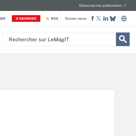
Découvrez nos publications
Suivez-nous:
IER
S'ABONNER
RSS
Rechercher
sur
LeMagIT