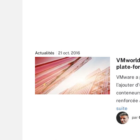
Actualités
21 oct. 2016
VMworld 
plate-fo
VMware a p
l'ajouter 
conteneurs
KALAFOTO - FOTOLIA
renforcée 
suite
par