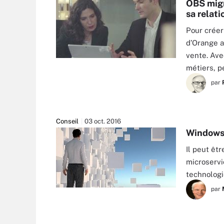
OBS migr
sa relati
Pour créer
d’Orange a
vente. Ave
métiers, p
par
Conseil
03 oct. 2016
Windows S
Il peut êtr
microservi
technolog
par
MAKSIM SAMASIUK - FOTOLIA