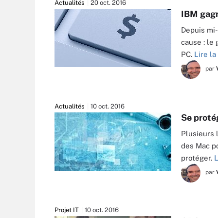
Actualités
20 oct. 2016
IBM gagn
Depuis mi-
cause : le
PC.
Lire la
par
DENYS RUDYI - FOTOLIA
Actualités
10 oct. 2016
Se proté
Plusieurs 
des Mac po
protéger.
L
par
ALPHASPIRIT - FOTOLIA
Projet IT
10 oct. 2016