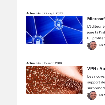
Actualités
27 sept. 2016
Microsoft
L’éditeur 
joue là l’
lui profite
par
DENYS RUDYI - FOTOLIA
Actualités
15 sept. 2016
VPN : Ap
Les nouvea
support de
surprendre
par
MAXIM_KAZMIN - FOTOLIA