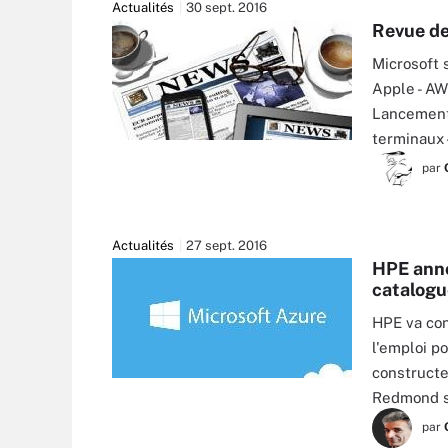
Actualités
30 sept. 2016
Revue de 
Microsoft 
Apple - AW
Lancement
terminaux 
MASSIMO_G - FOTOLIA
par
Actualités
27 sept. 2016
HPE anno
catalogu
HPE va con
l'emploi p
constructeu
Redmond s
par