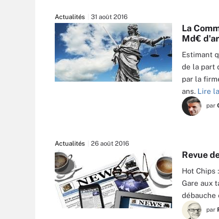
Actualités
31 août 2016
La Commi
Md€ d'ar
Estimant q
de la part
par la fir
FELIX PERGANDE - FOTOLIA
ans.
Lire l
par
Actualités
26 août 2016
Revue de 
Hot Chips :
Gare aux t
débauche 
par
MASSIMO_G - FOTOLIA