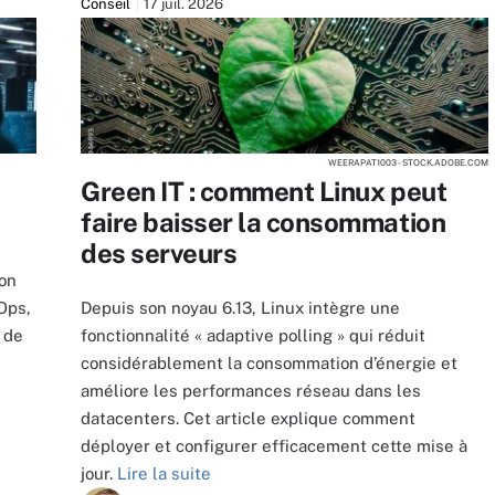
Conseil
17 juil. 2026
WEERAPAT1003 - STOCK.ADOBE.COM
Green IT : comment Linux peut
faire baisser la consommation
des serveurs
ion
Ops,
Depuis son noyau 6.13, Linux intègre une
 de
fonctionnalité « adaptive polling » qui réduit
considérablement la consommation d’énergie et
améliore les performances réseau dans les
datacenters. Cet article explique comment
déployer et configurer efficacement cette mise à
jour.
Lire la suite