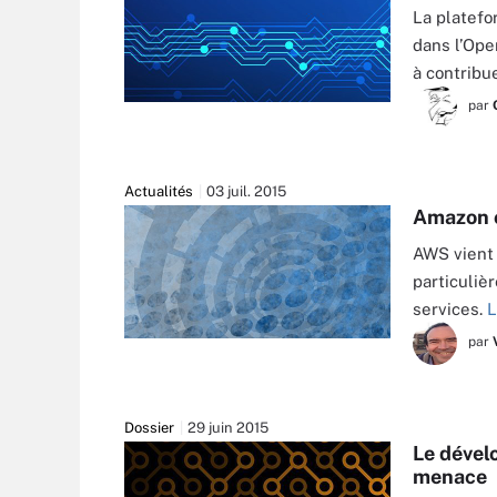
La platefo
dans l’Ope
à contribu
par
Actualités
03 juil. 2015
Amazon o
AWS vient 
particuliè
services.
L
par
Dossier
29 juin 2015
Le dével
menace