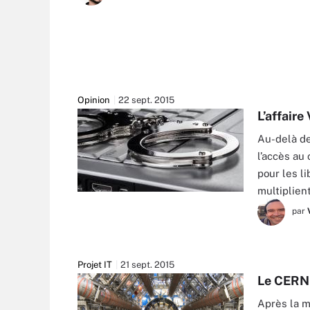
Opinion
22 sept. 2015
L’affaire
Au-delà de
l’accès au
pour les l
multiplien
RUSLAN GRUMBLE - FOTOLIA
par
Projet IT
21 sept. 2015
Le CERN 
Après la m