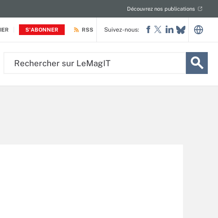
Découvrez nos publications
Suivez-nous:
IER
S'ABONNER
RSS
Rechercher
sur
LeMagIT