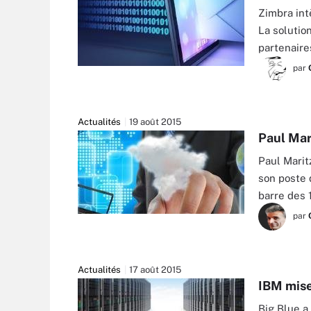
Zimbra int
La solutio
partenaire
par
AURIS - FOTOLIA
Actualités
19 août 2015
Paul Mar
Paul Marit
son poste 
barre des
par
TWOBEE - FOTOLIA
Actualités
17 août 2015
IBM mise
Big Blue a