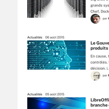
grands sy
Chef, Doc
par
SCANRAIL - FOTOLIA
Actualités
06 août 2015
Le Gouve
produits
En cause, 
contrôlés.
décision.
L
par
Actualités
05 août 2015
LibreOff
branche 