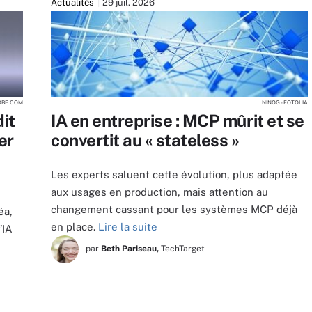
Actualités
29 juil. 2026
OBE.COM
NINOG - FOTOLIA
it
IA en entreprise : MCP mûrit et se
er
convertit au « stateless »
Les experts saluent cette évolution, plus adaptée
aux usages en production, mais attention au
changement cassant pour les systèmes MCP déjà
éa,
en place.
Lire la suite
’IA
par
Beth Pariseau,
TechTarget