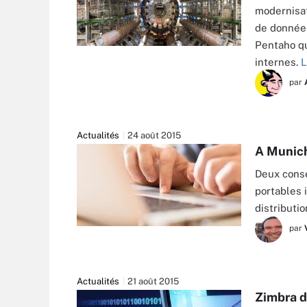
modernisat
de données
Pentaho qu
internes.
L
par
Actualités
24 août 2015
A Munich
Deux conse
portables 
distributio
par
FUNKYFROGSTOCK - FOTOLIA
Actualités
21 août 2015
Zimbra 