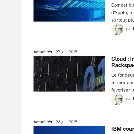
Compatible
d’Apple, e
surtout pl
par
Actualités
27 juil. 2015
Cloud : I
Rackspac
Le fondeur
former des
favoriser 
par
Actualités
23 juil. 2015
IBM cour