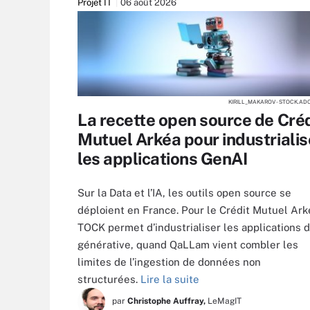
Projet IT
06 août 2026
KIRILL_MAKAROV - STOCK.AD
La recette open source de Créd
Mutuel Arkéa pour industrialis
les applications GenAI
Sur la Data et l’IA, les outils open source se
déploient en France. Pour le Crédit Mutuel Ark
TOCK permet d’industrialiser les applications d
générative, quand QaLLam vient combler les
limites de l’ingestion de données non
structurées.
Lire la suite
par
Christophe Auffray,
LeMagIT