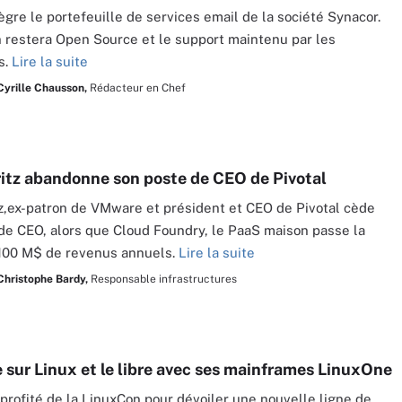
ègre le portefeuille de services email de la société Synacor.
n restera Open Source et le support maintenu par les
s.
Lire la suite
Cyrille Chausson,
Rédacteur en Chef
itz abandonne son poste de CEO de Pivotal
z,ex-patron de VMware et président et CEO de Pivotal cède
de CEO, alors que Cloud Foundry, le PaaS maison passe la
 100 M$ de revenus annuels.
Lire la suite
Christophe Bardy,
Responsable infrastructures
 sur Linux et le libre avec ses mainframes LinuxOne
 profité de la LinuxCon pour dévoiler une nouvelle ligne de