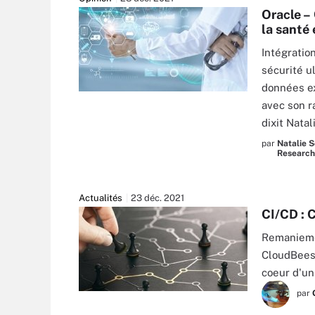
Oracle – 
la santé 
Intégratio
sécurité u
données ex
GETTY IMAGES/ISTOCKPHOTO
avec son r
dixit Natal
par
Natalie S
Research
Actualités
23 déc. 2021
CI/CD : 
Remaniemen
CloudBees 
coeur d'un
par
OLIVIER LE MOAL - STOCK.ADOBE.CO