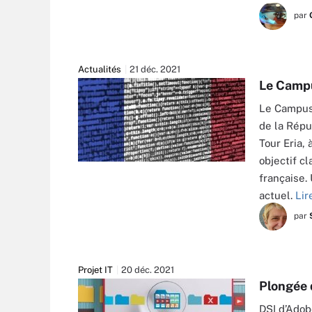
par
Actualités
21 déc. 2021
Le Campu
Le Campus 
de la Répub
Tour Eria,
objectif c
MEHANIQ41 - STOCK.ADOBE.COM
française.
actuel.
Lir
par
Projet IT
20 déc. 2021
Plongée 
DSI d’Adob