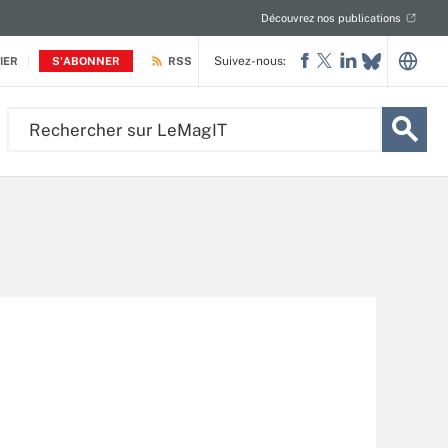
Découvrez nos publications
Suivez-nous:
IER
S'ABONNER
RSS
Rechercher
sur
LeMagIT