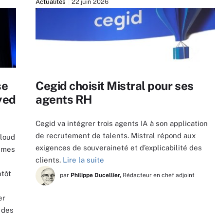
Actualités
22 juin 2026
se
Cegid choisit Mistral pour ses
yed
agents RH
Cegid va intégrer trois agents IA à son application
de recrutement de talents. Mistral répond aux
cloud
exigences de souveraineté et d’explicabilité des
tèmes
clients.
Lire la suite
ntôt
par
Philippe Ducellier,
Rédacteur en chef adjoint
er
 des