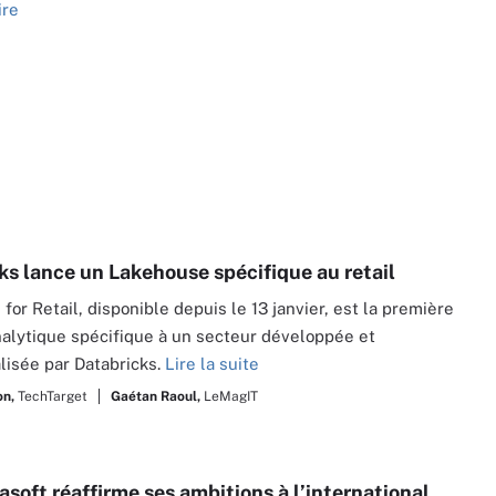
ire
ks lance un Lakehouse spécifique au retail
for Retail, disponible depuis le 13 janvier, est la première
nalytique spécifique à un secteur développée et
isée par Databricks.
Lire la suite
on,
TechTarget
Gaétan Raoul,
LeMagIT
soft réaffirme ses ambitions à l’international