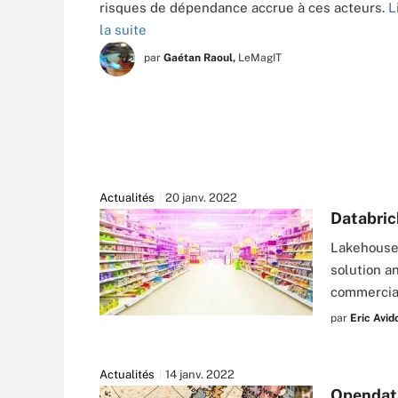
risques de dépendance accrue à ces acteurs.
L
la suite
par
Gaétan Raoul,
LeMagIT
Actualités
20 janv. 2022
Databric
Lakehouse 
solution a
commercial
par
Eric Avid
ROLANDINO - FOTOLIA
Actualités
14 janv. 2022
Opendata