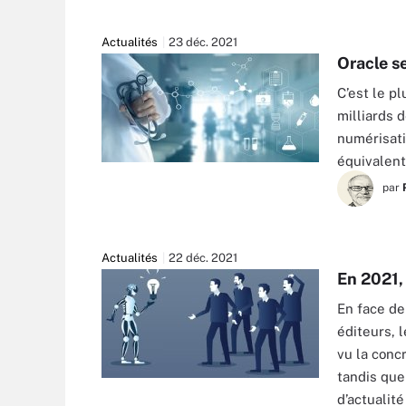
Actualités
23 déc. 2021
Oracle se
C’est le pl
milliards d
numérisati
équivalent.
IPOPBA - STOCK.ADOBE.COM
par
Actualités
22 déc. 2021
En 2021, 
En face de
éditeurs, 
vu la conc
tandis que
d’actualit