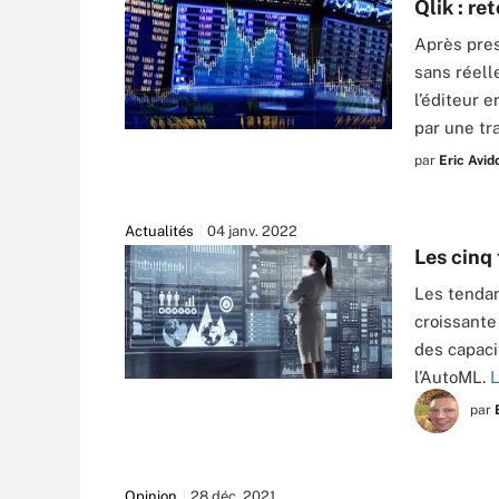
Qlik : r
Après pres
sans réelle
l’éditeur 
par une tr
GETTY IMAGES/TETRA IMAGES RF
par
Eric Avid
Actualités
04 janv. 2022
Les cinq
Les tendan
croissante
des capaci
l’AutoML.
L
SERGEY NIVENS - STOCK.ADOBE.COM
par
Opinion
28 déc. 2021