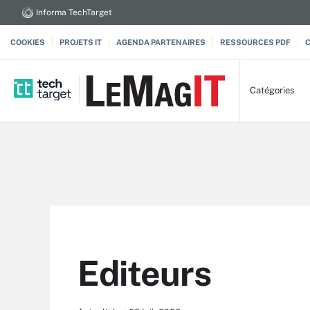
Informa TechTarget
COOKIES
PROJETS IT
AGENDA PARTENAIRES
RESSOURCES PDF
Catégories
Editeurs