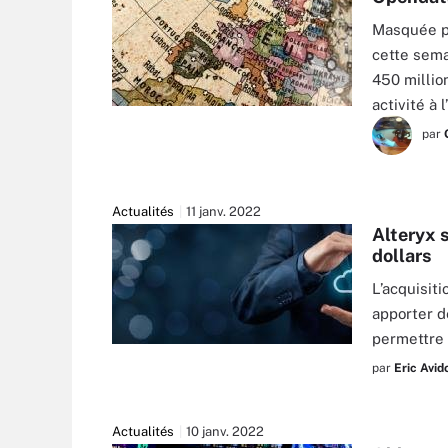
Masquée pa
cette sema
450 millio
activité à 
FPDRESS - FOTOLIA
par
Actualités
11 janv. 2022
Alteryx s
dollars
L’acquisit
apporter d
permettre 
JAKUB JIRSK - FOTOLIA
par
Eric Avid
Actualités
10 janv. 2022