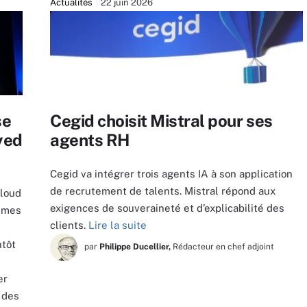
Actualités
22 juin 2026
se
Cegid choisit Mistral pour ses
yed
agents RH
Cegid va intégrer trois agents IA à son application
de recrutement de talents. Mistral répond aux
cloud
exigences de souveraineté et d’explicabilité des
tèmes
clients.
Lire la suite
ntôt
par
Philippe Ducellier,
Rédacteur en chef adjoint
er
 des