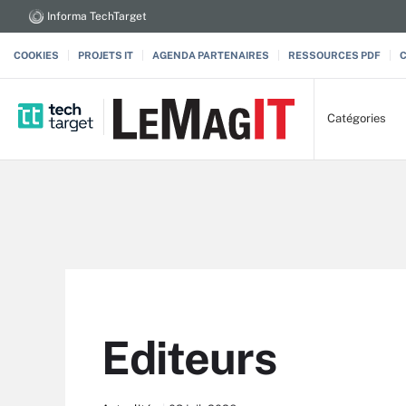
Informa TechTarget
COOKIES
PROJETS IT
AGENDA PARTENAIRES
RESSOURCES PDF
Catégories
Editeurs