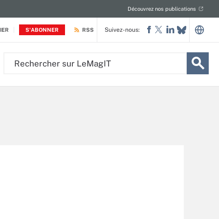
Découvrez nos publications
Suivez-nous:
IER
S'ABONNER
RSS
Rechercher
sur
LeMagIT