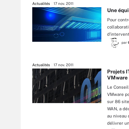
Actualités
17 nov. 2011
Une équi
Pour contr
collaborat
d'interven
par
Actualités
17 nov. 2011
Projets I
VMware p
Le Conseil
VMware pou
sur 86 sit
WAN, a déc
au niveau 
délivrer u