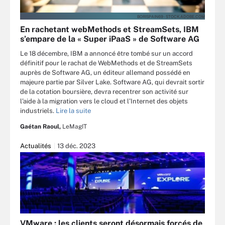
BORISPAIN69 - STOCK.ADOBE.COM
En rachetant webMethods et StreamSets, IBM
s’empare de la « Super iPaaS » de Software AG
Le 18 décembre, IBM a annoncé être tombé sur un accord
définitif pour le rachat de WebMethods et de StreamSets
auprès de Software AG, un éditeur allemand possédé en
majeure partie par Silver Lake. Software AG, qui devrait sortir
de la cotation boursière, devra recentrer son activité sur
l’aide à la migration vers le cloud et l’Internet des objets
industriels.
Lire la suite
Gaétan Raoul,
LeMagIT
Actualités
13 déc. 2023
VMware : les clients seront désormais forcés de