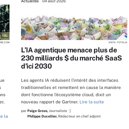
Actualités
04 août 2026
DOBE.COM
SVETA - FOTOLIA
L’IA agentique menace plus de
230 milliards $ du marché SaaS
d’ici 2030
nue
Les agents IA réduisent l’intérêt des interfaces
s
traditionnelles et remettent en cause la manière
ans
dont fonctionne l’écosystème cloud, dixit un
er,
nouveau rapport de Gartner.
Lire la suite
par
Paige Gross,
Journaliste
re la
Philippe Ducellier,
Rédacteur en chef adjoint