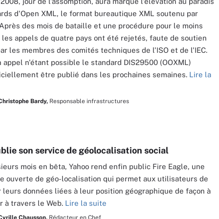
 2008, jour de l'assomption, aura marqué l'élévation au paradis
ards d'Open XML, le format bureautique XML soutenu par
 Après des mois de bataille et une procédure pour le moins
 les appels de quatre pays ont été rejetés, faute de soutien
par les membres des comités techniques de l'ISO et de l'IEC.
 appel n'étant possible le standard DIS29500 (OOXML)
ficiellement être publié dans les prochaines semaines.
Lire la
Christophe Bardy,
Responsable infrastructures
lie son service de géolocalisation social
ieurs mois en bêta, Yahoo rend enfin public Fire Eagle, une
e ouverte de géo-localisation qui permet aux utilisateurs de
r leurs données liées à leur position géographique de façon à
er à travers le Web.
Lire la suite
Cyrille Chausson,
Rédacteur en Chef