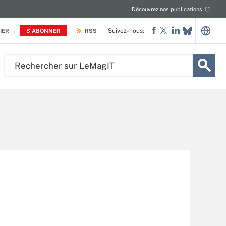
Découvrez nos publications
Suivez-nous:
IER
S'ABONNER
RSS
Rechercher
sur
LeMagIT