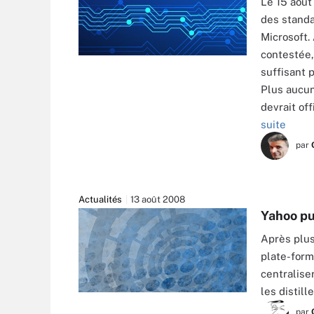
Le 15 août
des stand
Microsoft.
contestée,
suffisant 
Plus aucun
devrait of
suite
par
Actualités
13 août 2008
Yahoo pub
Après plus
plate-form
centralise
les distill
par