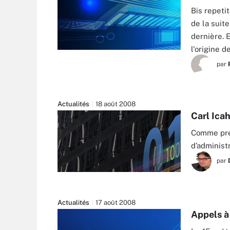
Bis repeti
de la suit
dernière. E
l'origine 
par
Actualités
18 août 2008
Carl Ica
Comme prév
d’administ
par
Actualités
17 août 2008
Appels à