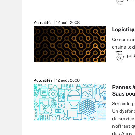
Actualités
12 août 2008
Logistiqu
Concentrat
chaîne log
par
Actualités
12 août 2008
Pannes à
Saas pou
Seconde pa
Un dysfonc
du service
n'offrant 
des Apps, 