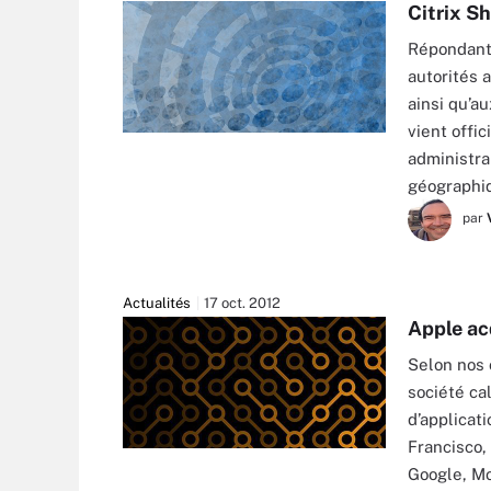
Citrix Sh
Répondant 
autorités a
ainsi qu’a
vient offi
administra
géographi
par
Actualités
17 oct. 2012
Apple ac
Selon nos 
société ca
d’applicat
Francisco
Google, Mo