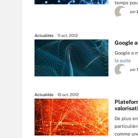
temps pour
par
Actualités
11 oct. 2012
Google a
Google a m
la suite
par
Actualités
10 oct. 2012
Platefor
valorisa
De plus en
particuliè
comme une 