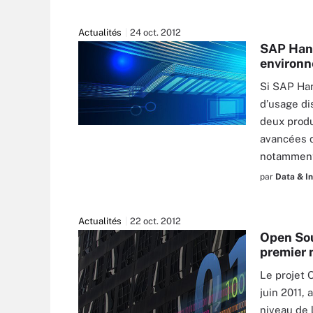
Actualités
24 oct. 2012
SAP Hana
environ
Si SAP Han
d’usage di
deux produ
avancées d
notammen
par
Data & I
Actualités
22 oct. 2012
Open Sou
premier 
Le projet 
juin 2011,
niveau de 