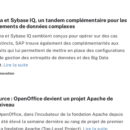
 et Sybase IQ, un tandem complémentaire pour les
nements de données complexes
a et Sybase IQ semblent conçus pour opérer sur des cas
stincts, SAP trouve également des complémentarités aux
its qui lui permettent de mettre en place des configurations
e gestion des entrepôts de données et des Big Data
t.
Lire la suite
nnovation
rce : OpenOffice devient un projet Apache de
niveau
OpenOffice, dans l’incubateur de la fondation Apache depuis
 a été élevé la semaine dernière au rang de projet de premier
la fondation Apache (Top-Level Project).
Lire la suite