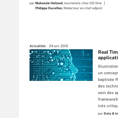
par
Makenzie Holland,
Journaliste chez CIO Dive
Philippe Ducellier,
Rédacteur en chef adjoint
Actualités
24 oct. 2012
Real Tim
applicat
Illustrati
un concept
baptisée R
des techno
sein des a
framework 
très criti
par
Data & I