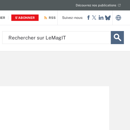
Découvrez nos publications
Suivez-nous:
IER
S'ABONNER
RSS
Rechercher
sur
LeMagIT